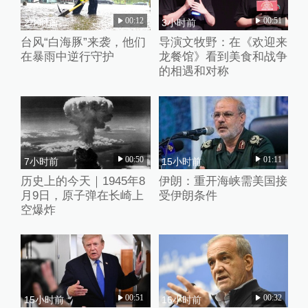
00:12
00:51
2小时前
3小时前
台风“白海豚”来袭，他们
导演文牧野：在《欢迎来
在暴雨中逆行守护
龙餐馆》看到美食和战争
的相遇和对称
00:50
01:11
7小时前
15小时前
历史上的今天｜1945年8
伊朗：重开海峡需美国接
月9日，原子弹在长崎上
受伊朗条件
空爆炸
00:51
00:32
15小时前
16小时前