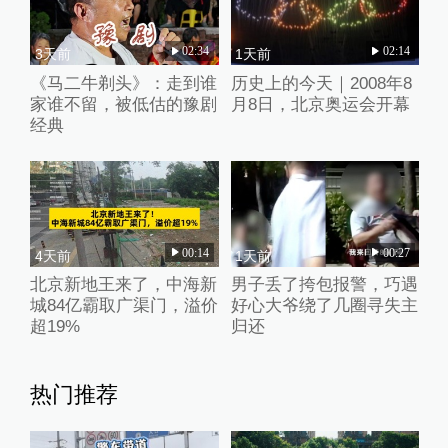
02:34
02:14
3天前
1天前
《马二牛剃头》：走到谁
历史上的今天｜2008年8
家谁不留，被低估的豫剧
月8日，北京奥运会开幕
经典
00:14
00:27
4天前
1天前
北京新地王来了，中海新
男子丢了挎包报警，巧遇
城84亿霸取广渠门，溢价
好心大爷绕了几圈寻失主
超19%
归还
热门推荐