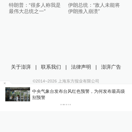
特朗普：“很多人称我是
伊朗总统：“敌人未能将
最伟大总统之一”
伊朗推入崩溃”
关于澎湃
|
联系我们
|
法律声明
|
澎湃广告
©2014~
2026
上海东方报业有限公司
沪ICP证：沪B2-20170116 | 沪ICP备14003370号
中央气象台发布台风红色预警，为何发布最高级
互联网新闻信息服务许可证：31120170006
P
别预警
沪公网安备 31010602000299号