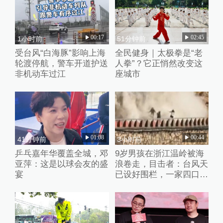
00:17
02:45
1小时前
51分钟前
受台风“白海豚”影响上海
全民健身｜太极拳是“老
轮渡停航，警车开道护送
人拳”？它正悄然改变这
非机动车过江
座城市
01:08
00:44
41分钟前
3小时前
乒乓嘉年华覆盖全城，邓
9岁男孩在浙江温岭被海
亚萍：这是以球会友的盛
浪卷走，目击者：台风天
宴
已设好围栏，一家四口翻
入时保安曾喊话劝阻