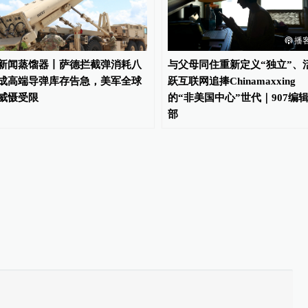
播
新闻蒸馏器丨萨德拦截弹消耗八
与父母同住重新定义“独立”、
成高端导弹库存告急，美军全球
跃互联网追捧Chinamaxxing
威慑受限
的“非美国中心”世代｜907编
部