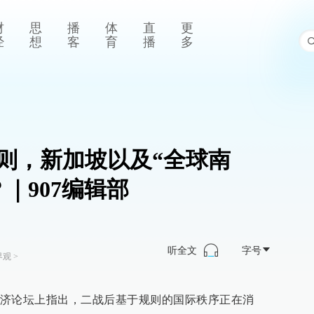
财
思
播
体
直
更
经
想
客
育
播
多
则，新加坡以及“全球南
｜907编辑部
听全文
字号
界观
>
济论坛上指出，二战后基于规则的国际秩序正在消