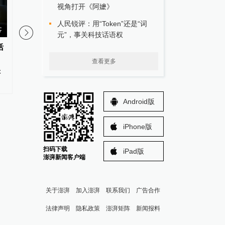
视角打开《阿嬷》
人民锐评：用“Token”还是“词
客
元”，事关科技话语权
活
每日看盘｜全球资本重估大市值
这块会动的“三文鱼寿司
科创资产，动量资金或转向微盘
世界上最神秘的哺乳动
查看更多
辑
股
Android版
iPhone版
扫码下载
iPad版
澎湃新闻客户端
关于澎湃
加入澎湃
联系我们
广告合作
法律声明
隐私政策
澎湃矩阵
新闻报料