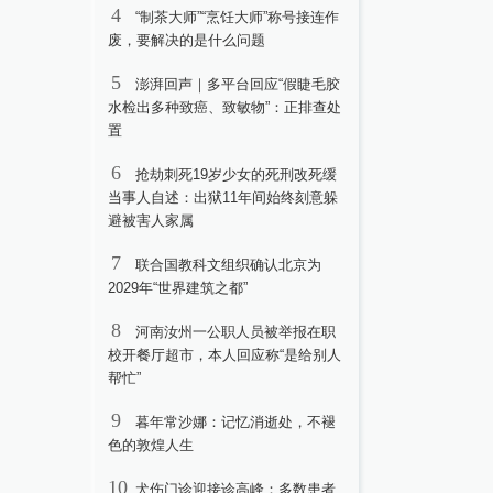
4
“制茶大师”“烹饪大师”称号接连作
废，要解决的是什么问题
5
澎湃回声｜多平台回应“假睫毛胶
水检出多种致癌、致敏物”：正排查处
置
6
抢劫刺死19岁少女的死刑改死缓
当事人自述：出狱11年间始终刻意躲
避被害人家属
7
联合国教科文组织确认北京为
2029年“世界建筑之都”
8
河南汝州一公职人员被举报在职
校开餐厅超市，本人回应称“是给别人
帮忙”
9
暮年常沙娜：记忆消逝处，不褪
色的敦煌人生
10
犬伤门诊迎接诊高峰：多数患者