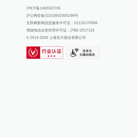
报料热线: 021-962866
澎湃新闻微博
沪ICP备14003370号
报料邮箱: news@thepaper.cn
澎湃新闻公众号
沪公网安备31010602000299号
澎湃新闻抖音号
互联网新闻信息服务许可证：31120170006
派生万物开放平台
增值电信业务经营许可证：沪B2-2017116
© 2014-
2026
上海东方报业有限公司
IP SHANGHAI
SIXTH TONE