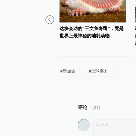
盘｜全球资本重估大市值
这块会动的“三文鱼寿司”，竟是
产，动量资金或转向微盘
世界上最神秘的哺乳动物
#
新加坡
#
全球南方
评论
（
21
）