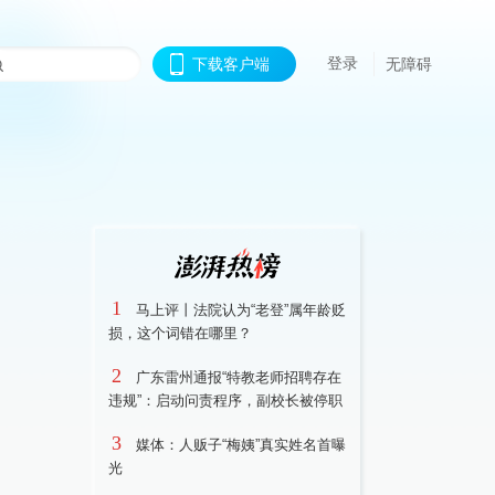
登录
下载客户端
无障碍
1
马上评丨法院认为“老登”属年龄贬
损，这个词错在哪里？
2
广东雷州通报“特教老师招聘存在
违规”：启动问责程序，副校长被停职
3
媒体：人贩子“梅姨”真实姓名首曝
光