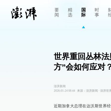
要
精
国
时
闻
选
际
事
世界重回丛林法
方”会如何应对？
澎湃新闻
2026-01-24 08:44
来源：
澎湃新闻
∙
澎湃世
近期加拿大总理在达沃斯世界经