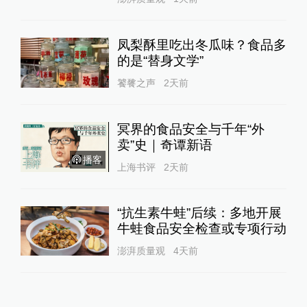
凤梨酥里吃出冬瓜味？食品多
的是“替身文学”
饕餮之声
2天前
冥界的食品安全与千年“外
卖”史｜奇谭新语
播客
上海书评
2天前
“抗生素牛蛙”后续：多地开展
牛蛙食品安全检查或专项行动
澎湃质量观
4天前