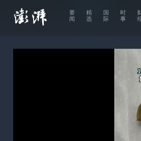
要
精
国
时
闻
选
际
事