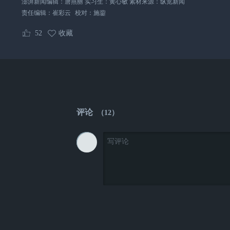
澎湃新闻编辑：唐燕丽 实习生：黄心敏 素材来源：纵览新闻
责任编辑：
崔彩云
校对：
施鋆
52
收藏
评论
（
12
）