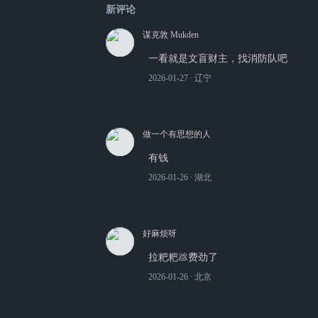
新评论
谋克敦 Mukden
一看就是文盲财主，找消防队吧
2026-01-27
∙ 辽宁
做一个有思想的人
有钱
2026-01-26
∙ 湖北
好麻烦呀
拉粑粑💩费劲了
2026-01-26
∙ 北京