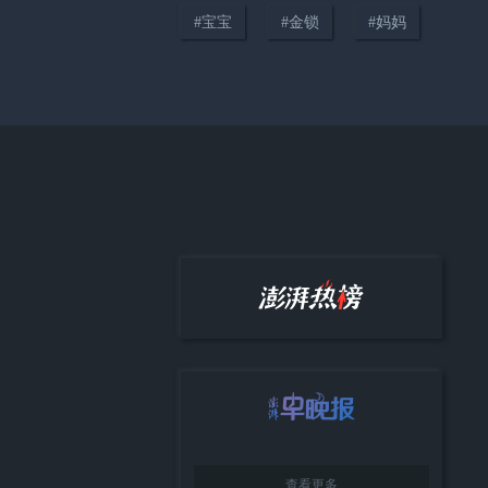
#
宝宝
#
金锁
#
妈妈
01:44
胃胀痛人消瘦，医生发出提醒：
可能和这2个因素有关
查看更多