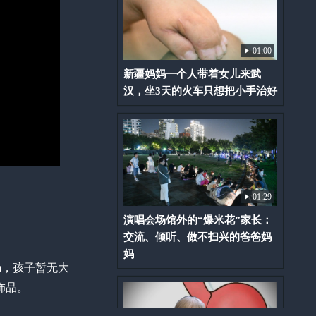
01:00
新疆妈妈一个人带着女儿来武
汉，坐3天的火车只想把小手治好
01:29
演唱会场馆外的“爆米花”家长：
交流、倾听、做不扫兴的爸爸妈
妈
肠，孩子暂无大
饰品。