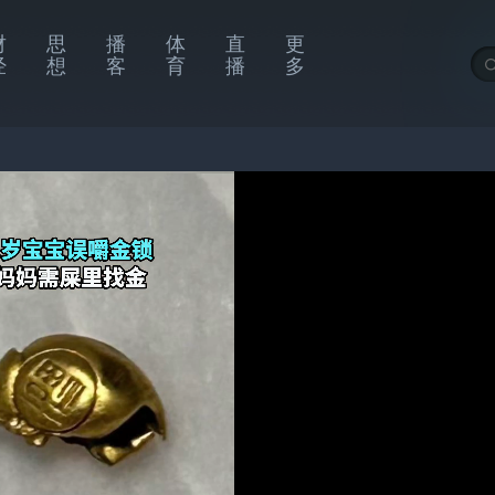
财
思
播
体
直
更
经
想
客
育
播
多