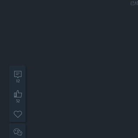
已
12
52