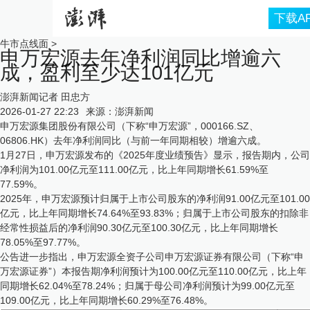
下载A
牛市点线面
>
申万宏源去年净利润同比增逾六
成，盈利至少达101亿元
澎湃新闻记者 田忠方
2026-01-27 22:23
来源：
澎湃新闻
申万宏源集团股份有限公司（下称“申万宏源”，000166.SZ、
06806.HK）去年净利润同比（与前一年同期相较）增逾六成。
1月27日，申万宏源发布的《2025年度业绩预告》显示，报告期内，公司
净利润为101.00亿元至111.00亿元，比上年同期增长61.59%至
77.59%。
2025年，申万宏源预计归属于上市公司股东的净利润91.00亿元至101.00
亿元，比上年同期增长74.64%至93.83%；归属于上市公司股东的扣除非
经常性损益后的净利润90.30亿元至100.30亿元，比上年同期增长
78.05%至97.77%。
公告进一步指出，申万宏源全资子公司申万宏源证券有限公司（下称“申
万宏源证券”）本报告期净利润预计为100.00亿元至110.00亿元，比上年
同期增长62.04%至78.24%；归属于母公司净利润预计为99.00亿元至
109.00亿元，比上年同期增长60.29%至76.48%。