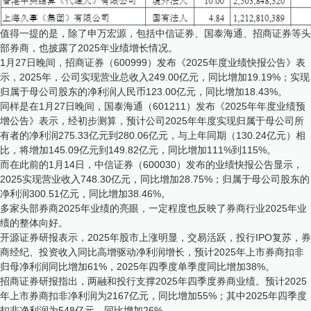
值得一提的是，除了申万宏源，包括中信证券、国泰海通、招商证券等头
部券商，也披露了2025年业绩增长情况。
1月27日晚间，招商证券（600999）发布《2025年度业绩快报公告》表
示，2025年，公司实现营业总收入249.00亿元，同比增加19.19%；实现
归属于母公司股东的净利润人民币123.00亿元，同比增加18.43%。
同样是在1月27日晚间，国泰海通（601211）发布《2025年年度业绩预
增公告》表示，经初步测算，预计公司2025年年度实现归属于母公司所
有者的净利润275.33亿元到280.06亿元，与上年同期（130.24亿元）相
比，将增加145.09亿元到149.82亿元，同比增加111%到115%。
而在此前的1月14日，中信证券（600030）发布的业绩快报公告显示，
2025实现营业收入748.30亿元，同比增加28.75%；归属于母公司股东的
净利润300.51亿元，同比增加38.46%。
多家头部券商2025年业绩的亮眼，一定程度也反映了券商行业2025年业
绩的整体向好。
开源证券研报表示，2025年股市上涨明显，交易活跃，投行IPO复苏，券
商经纪、投资收入同比高增驱动净利润增长，预计2025年上市券商扣非
归母净利润同比增加61%，2025年四季度单季度同比增加38%。
招商证券研报指出，两融和投行支撑2025年四季度券商业绩。预计2025
年上市券商扣非净利润为2167亿元，同比增加55%；其中2025年四季度
扣非净利润为548亿元，同比增加26%。