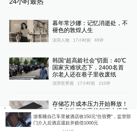
24小时最热
暮年常沙娜：记忆消逝处，不
褪色的敦煌人生
澎湃人物
17小时前
69
评
韩国“超高龄社会”切面：40℃
国家灾难状态下，2400名首
尔老人还在巷子里收废纸
澎湃世界观
17小时前
210
评
存储芯片成本压力开始释放！
余承东称所有手机都要大规模
管部
涨价，否则就是亏损销售
你有权知道更多
下载APP
下载澎湃新闻客户端
10%公司
13小时前
56
评