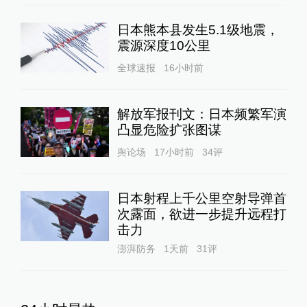
日本熊本县发生5.1级地震，
震源深度10公里
全球速报
16小时前
解放军报刊文：日本频繁军演
凸显危险扩张图谋
舆论场
17小时前
34
评
日本射程上千公里空射导弹首
次露面，欲进一步提升远程打
击力
澎湃防务
1天前
31
评