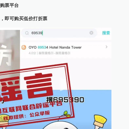
购票平台
，即可购买低价打折票