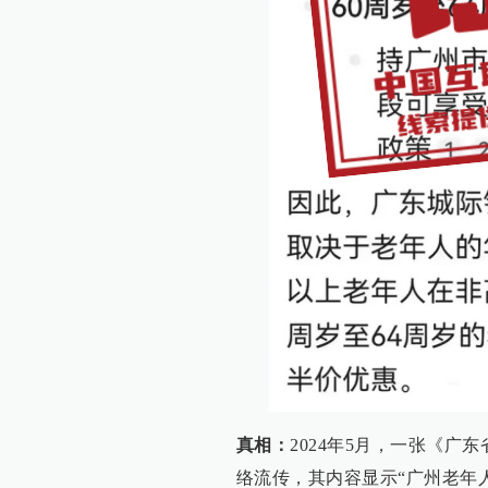
真相：
2024年5月，一张《
络流传，其内容显示“广州老年