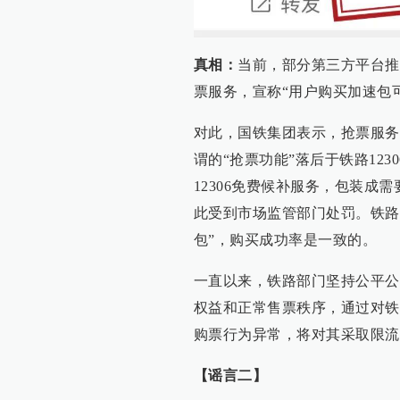
真相：
当前，部分第三方平台推出
票服务，宣称“用户购买加速包可
对此，国铁集团表示，抢票服务
谓的“抢票功能”落后于铁路12
12306免费候补服务，包装成
此受到市场监管部门处罚。铁路1
包”，购买成功率是一致的。
一直以来，铁路部门坚持公平公
权益和正常售票秩序，通过对铁
购票行为异常，将对其采取限流
【谣言二】