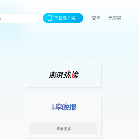
登录
下载客户端
无障碍
查看更多