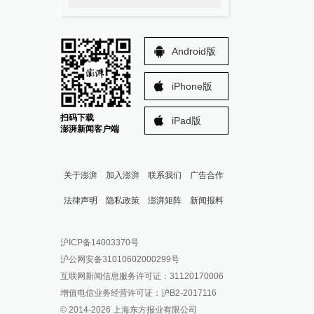
Android版
iPhone版
扫码下载
iPad版
澎湃新闻客户端
关于澎湃
加入澎湃
联系我们
广告合作
法律声明
隐私政策
澎湃矩阵
新闻报料
报料热线: 021-962866
澎湃新闻微博
沪ICP备14003370号
报料邮箱: news@thepaper.cn
澎湃新闻公众号
沪公网安备31010602000299号
澎湃新闻抖音号
互联网新闻信息服务许可证：31120170006
派生万物开放平台
增值电信业务经营许可证：沪B2-2017116
© 2014-
2026
上海东方报业有限公司
IP SHANGHAI