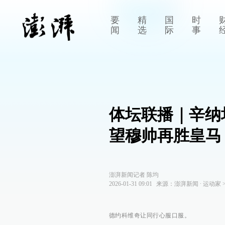
要
精
国
时
闻
选
际
事
体坛联播｜辛纳
望穆帅再胜皇马
澎湃新闻记者 陈均
2026-01-31 09:01
来源：
澎湃新闻
∙
运动家
德约科维奇让同行心服口服。