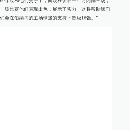
60年没和他们交手了，而现在要在一个月内踢三场，
一场比赛他们表现出色，展示了实力，这将帮助我们
们会在伯纳乌的主场球迷的支持下晋级16强。”