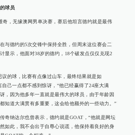
的球员
约科维奇，无缘澳网男单决赛，赛后他坦言德约就是最伟
在与德约的5次交锋中保持全胜，但周末这位赛会二
计显示，他面对38岁的德约，18个破发点仅仅兑现2
思议的球，比赛有点像过山车，最终结果就是如
言自己一点都不感到惊讶，“他已经赢得了24座大满
讶，因为他多年一直就是最伟大的球员，由于年龄因
都知道大满贯有多重要，这会给他额外的一些动力。”
传奇纳达尔也曾表示，德约就是GOAT，“他就是网坛
然如此，我不会出于自尊心说谎，他保持着良好的身