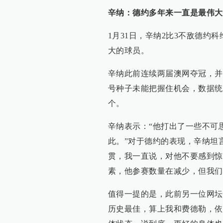
辛纳：德约多年来一直是最伟大
1月31日，辛纳2比3不敌德
大的球员。
辛纳此前连续两届澳网夺冠，并
号种子未能把握住机会，数据统
个。
辛纳表示：“他打出了一些不可
此。”对于德约的表现，辛纳坦
贯，我一直说，对他不要感到惊
素，他参赛数量在减少，但我们
值得一提的是，此前另一位网坛
历史最佳，算上我和费德勒，依