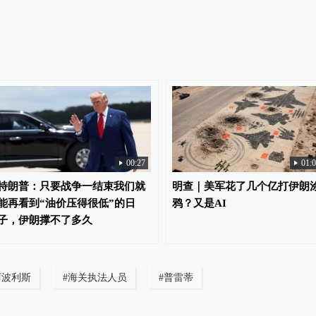
00:27
01:
特朗普：只要战争一结束我们就
明查｜美军花了几个亿打伊朗
能再看到“油价压得很低”的日
鸦？又是AI
子，伊朗撑不了多久
阿波利斯
#
海关执法人员
#
普雷蒂