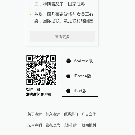
工，特朗普怒了：国家耻辱！
英媒：因凡蒂诺被指与女员工有
染，国际足联、欧足联相继回应
查看更多
Android版
iPhone版
扫码下载
iPad版
澎湃新闻客户端
关于澎湃
加入澎湃
联系我们
广告合作
法律声明
隐私政策
澎湃矩阵
新闻报料