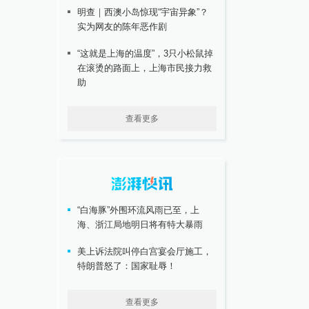
明查｜西澳小岛惊现“宇宙异象”？
实为网友的陈年恶作剧
“这就是上海的温度”，3只小松鼠掉
在滚烫的路面上，上海市民接力救
助
查看更多
“白海豚”外围环流风雨已至，上
海、浙江局地明日将有特大暴雨
美上诉法院叫停白宫宴会厅施工，
特朗普怒了：国家耻辱！
查看更多