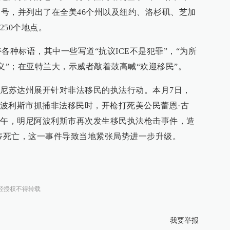
口号，并列出了在全美46个州以及纽约、洛杉矶、芝加
50个地点。
各种标语，其中一些写道“抗议ICE不是犯罪”，“为所
义”；在亚特兰大，示威者敲着鼓高喊“欢迎移民”。
明尼苏达州展开针对非法移民的执法行动。本月7日，
波利斯市抓捕非法移民时，开枪打死美公民蕾恩·古
上午，明尼阿波利斯市再次发生移民执法枪击事件，造
雷蒂死亡，这一事件导致当地紧张局势进一步升级。
经授权不得转载
我要举报