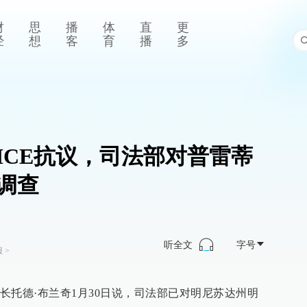
财
思
播
体
直
更
经
想
客
育
播
多
ICE抗议，司法部对普雷蒂
调查
听全文
字号
报
>
长托德·布兰奇1月30日说，司法部已对明尼苏达州明