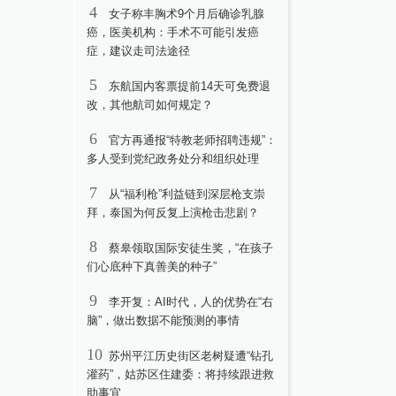
4
女子称丰胸术9个月后确诊乳腺
癌，医美机构：手术不可能引发癌
症，建议走司法途径
5
东航国内客票提前14天可免费退
改，其他航司如何规定？
6
官方再通报“特教老师招聘违规”：
多人受到党纪政务处分和组织处理
7
从“福利枪”利益链到深层枪支崇
拜，泰国为何反复上演枪击悲剧？
8
蔡皋领取国际安徒生奖，“在孩子
们心底种下真善美的种子”
9
李开复：AI时代，人的优势在“右
脑”，做出数据不能预测的事情
10
苏州平江历史街区老树疑遭“钻孔
灌药”，姑苏区住建委：将持续跟进救
助事宜