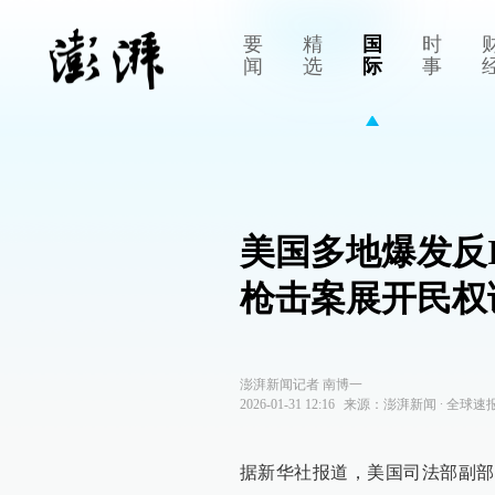
要
精
国
时
闻
选
际
事
美国多地爆发反
枪击案展开民权
澎湃新闻记者 南博一
2026-01-31 12:16
来源：
澎湃新闻
∙
全球速
据新华社报道，美国司法部副部