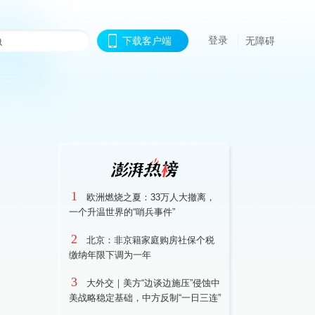
登录
下载客户端
无障碍
1
欧洲燃烧之夏：33万人大撤离，
一个升温世界的“哨兵事件”
2
北京：非京籍家庭购房社保个税
缴纳年限下调为一年
3
大外交｜美方“边谈边施压”侵蚀中
美战略稳定基础，中方反制“一日三连”