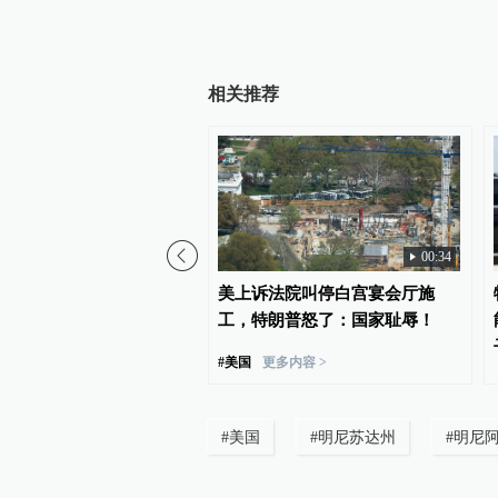
相关推荐
00:34
关已退回约1000亿美元关
美上诉法院叫停白宫宴会厅施
工，特朗普怒了：国家耻辱！
#
美国
更多内容 >
#
美国
#
明尼苏达州
#
明尼