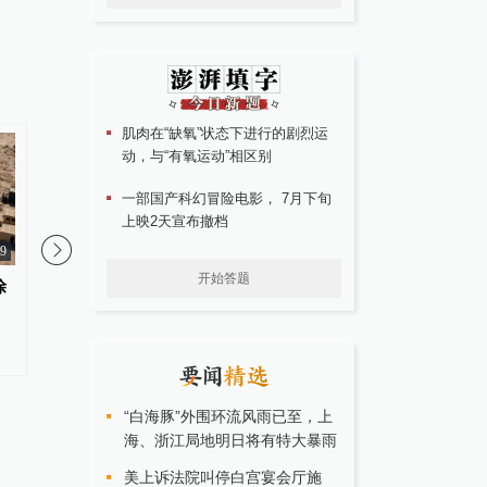
肌肉在“缺氧”状态下进行的剧烈运
动，与“有氧运动”相区别
一部国产科幻冒险电影， 7月下旬
上映2天宣布撤档
09
开始答题
涂
美国考虑推迟征收多晶硅相关产
美国海关已退回约100
品关税
税
“白海豚”外围环流风雨已至，上
海、浙江局地明日将有特大暴雨
美上诉法院叫停白宫宴会厅施