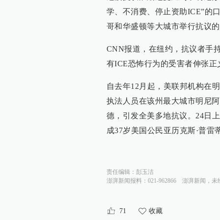
学、不消费、停止资助ICE”的
哥和华盛顿等大城市举行抗议的2
CNN报道，在纽约，抗议者手持
有ICE恐怖行为的受害者伸张正
自去年12月起，美联邦机构在
执法人员在该州最大城市明尼阿
德，引发全美多地抗议。24日
成37岁美国公民亚历克斯·普
责任编辑：
彭玉洁
澎湃新闻报料：021-962866
澎湃新闻，未
71
收藏