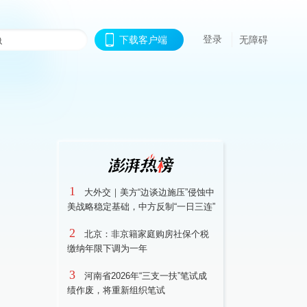
登录
下载客户端
无障碍
1
大外交｜美方“边谈边施压”侵蚀中
美战略稳定基础，中方反制“一日三连”
2
北京：非京籍家庭购房社保个税
缴纳年限下调为一年
3
河南省2026年“三支一扶”笔试成
绩作废，将重新组织笔试