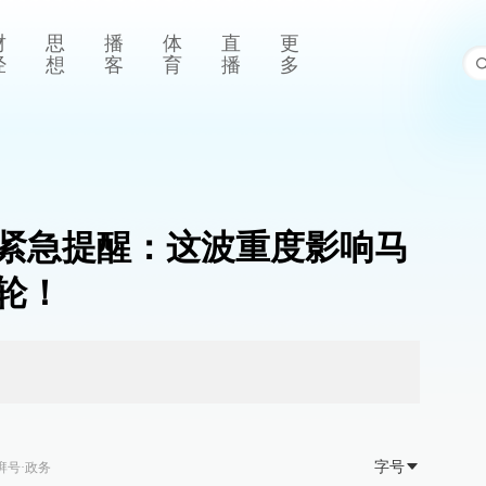
财
思
播
体
直
更
经
想
客
育
播
多
紧急提醒：这波重度影响马
轮！
字号
湃号·政务