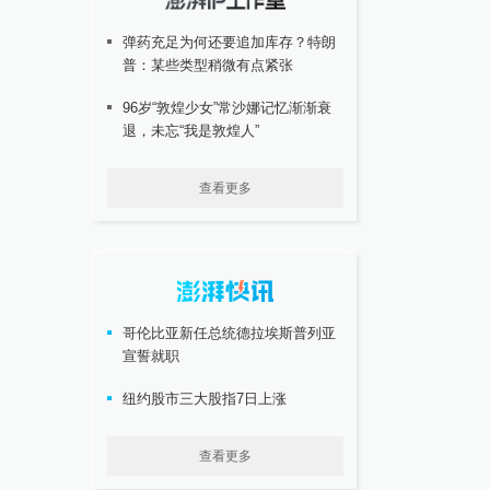
弹药充足为何还要追加库存？特朗
普：某些类型稍微有点紧张
96岁“敦煌少女”常沙娜记忆渐渐衰
退，未忘“我是敦煌人”
查看更多
哥伦比亚新任总统德拉埃斯普列亚
宣誓就职
纽约股市三大股指7日上涨
查看更多