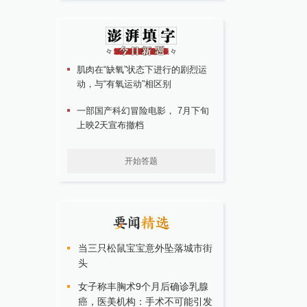
肌肉在“缺氧”状态下进行的剧烈运
动，与“有氧运动”相区别
一部国产科幻冒险电影， 7月下旬
上映2天宣布撤档
开始答题
当三只松鼠宝宝意外坠落城市街
头
女子称丰胸术9个月后确诊乳腺
癌，医美机构：手术不可能引发