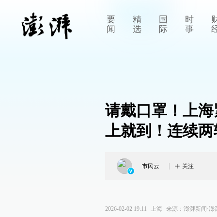
要
精
国
时
闻
选
际
事
请戴口罩！上海
上就到！连续两
市民云
关注
2026-02-02 19:11
上海
来源：
澎湃新闻·澎