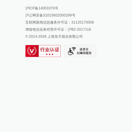
报料热线: 021-962866
澎湃新闻微博
沪ICP备14003370号
报料邮箱: news@thepaper.cn
澎湃新闻公众号
沪公网安备31010602000299号
澎湃新闻抖音号
互联网新闻信息服务许可证：31120170006
派生万物开放平台
增值电信业务经营许可证：沪B2-2017116
© 2014-
2026
上海东方报业有限公司
IP SHANGHAI
SIXTH TONE