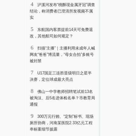
4
泸溪河发布“桃酥现金属牙冠”调查
结论，称消费者已澄清所发视频不属
实
5
东航国内客票提前14天可免费退
改，其他航司如何规定？
6
扫描“主播”｜主播利用未成年人喊
网友“爸爸”博流量，“母女合拍”多账号
被封禁
7
U17国足三连胜晋级明日之星半
决赛，定位球成最大亮点
8
佛山一中学教师招聘笔试前13名
被淘汰、后5名进体检名单？市教育局
通报
9
300万元行贿、“定制”标书、现场
厕所协商，河南某医院2.33亿元工程
串标案细节披露