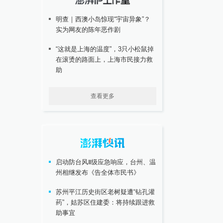
明查｜西澳小岛惊现“宇宙异象”？
实为网友的陈年恶作剧
“这就是上海的温度”，3只小松鼠掉
在滚烫的路面上，上海市民接力救
助
查看更多
启动防台风Ⅱ级应急响应，台州、温
州相继发布《告全体市民书》
苏州平江历史街区老树疑遭“钻孔灌
药”，姑苏区住建委：将持续跟进救
助事宜