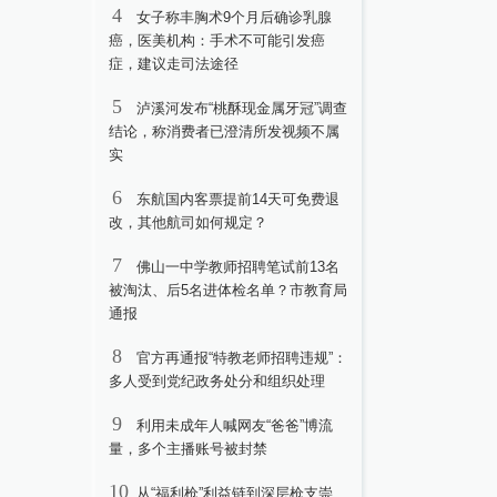
4
女子称丰胸术9个月后确诊乳腺
癌，医美机构：手术不可能引发癌
症，建议走司法途径
5
泸溪河发布“桃酥现金属牙冠”调查
结论，称消费者已澄清所发视频不属
实
6
东航国内客票提前14天可免费退
改，其他航司如何规定？
7
佛山一中学教师招聘笔试前13名
被淘汰、后5名进体检名单？市教育局
通报
8
官方再通报“特教老师招聘违规”：
多人受到党纪政务处分和组织处理
9
利用未成年人喊网友“爸爸”博流
量，多个主播账号被封禁
10
从“福利枪”利益链到深层枪支崇