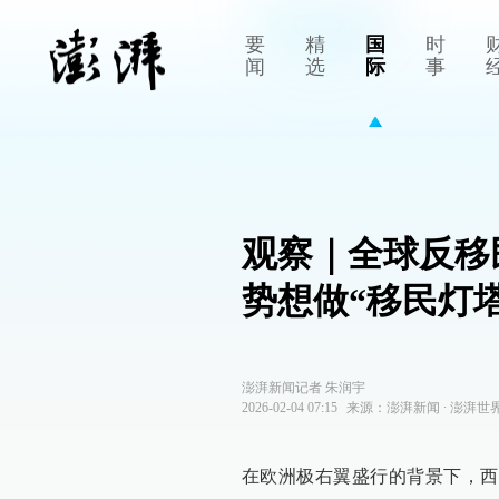
要
精
国
时
闻
选
际
事
观察｜全球反移
势想做“移民灯塔
澎湃新闻记者 朱润宇
2026-02-04 07:15
来源：
澎湃新闻
∙
澎湃世
在欧洲极右翼盛行的背景下，西