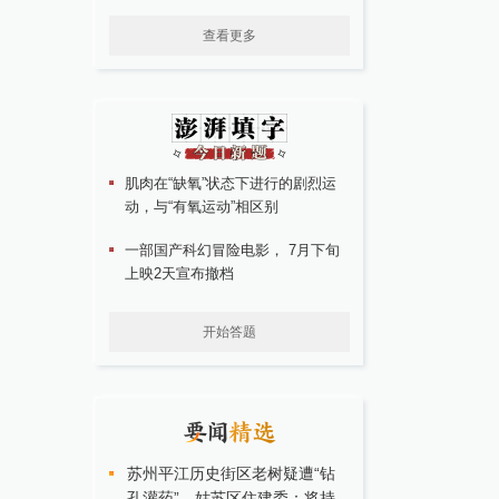
查看更多
肌肉在“缺氧”状态下进行的剧烈运
动，与“有氧运动”相区别
一部国产科幻冒险电影， 7月下旬
上映2天宣布撤档
开始答题
苏州平江历史街区老树疑遭“钻
孔灌药”，姑苏区住建委：将持