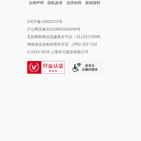
法律声明
隐私政策
澎湃矩阵
新闻报料
报料热线: 021-962866
澎湃新闻微博
沪ICP备14003370号
报料邮箱: news@thepaper.cn
澎湃新闻公众号
沪公网安备31010602000299号
澎湃新闻抖音号
互联网新闻信息服务许可证：31120170006
派生万物开放平台
增值电信业务经营许可证：沪B2-2017116
© 2014-
2026
上海东方报业有限公司
IP SHANGHAI
SIXTH TONE