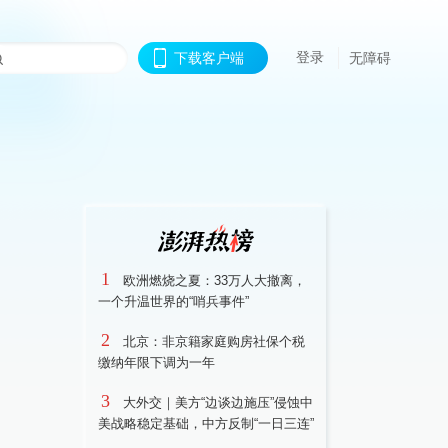
登录
下载客户端
无障碍
1
欧洲燃烧之夏：33万人大撤离，
一个升温世界的“哨兵事件”
2
北京：非京籍家庭购房社保个税
缴纳年限下调为一年
3
大外交｜美方“边谈边施压”侵蚀中
美战略稳定基础，中方反制“一日三连”