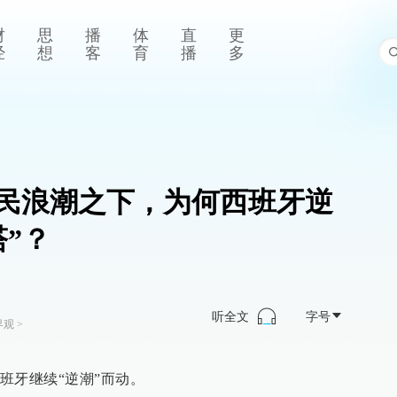
财
思
播
体
直
更
经
想
客
育
播
多
民浪潮之下，为何西班牙逆
”？
听全文
字号
界观
>
班牙继续“逆潮”而动。