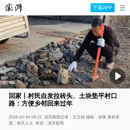
下载APP
00:33
回家丨村民自发拉砖头、土块垫平村口
路：方便乡邻回来过年
2026-02-04 08:22
澎湃新闻记者：王文娟 编辑：张琳 素材来
源：相关人士
来源：
澎湃新闻