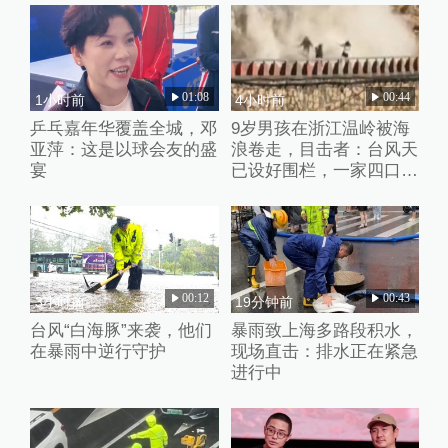
01:08
00:44
1小时前
4小时前
乒乓嘉年华覆盖全城，邓
9岁男孩在浙江温岭被海
亚萍：这是以球会友的盛
浪卷走，目击者：台风天
宴
已设好围栏，一家四口翻
入时保安曾喊话劝阻
00:12
00:43
3小时前
19分钟前
台风“白海豚”来袭，他们
暴雨致上海多路段积水，
在暴雨中逆行守护
现场直击：排水正在紧急
进行中