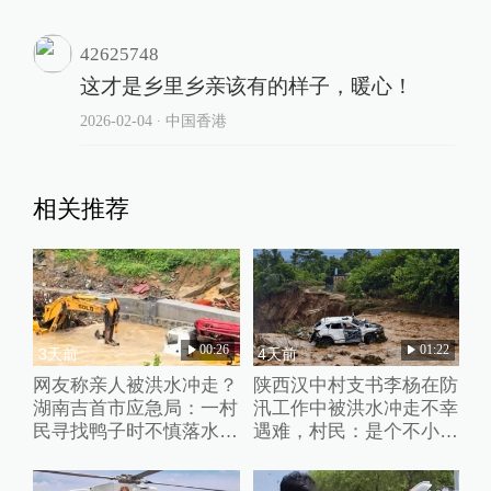
42625748
这才是乡里乡亲该有的样子，暖心！
2026-02-04
∙ 中国香港
相关推荐
00:26
01:22
3天前
4天前
网友称亲人被洪水冲走？
陕西汉中村支书李杨在防
湖南吉首市应急局：一村
汛工作中被洪水冲走不幸
民寻找鸭子时不慎落水，
遇难，村民：是个不小的
正搜寻
打击