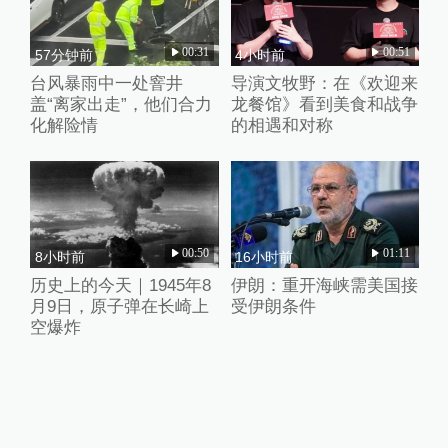
00:31
00:51
57分钟前
4小时前
台风暴雨中一处窨井
导演文牧野：在《欢迎来
盖“离家出走”，他们合力
龙餐馆》看到美食和战争
化解险情
的相遇和对称
00:50
01:11
8小时前
16小时前
历史上的今天｜1945年8
伊朗：重开海峡需美国接
月9日，原子弹在长崎上
受伊朗条件
空爆炸