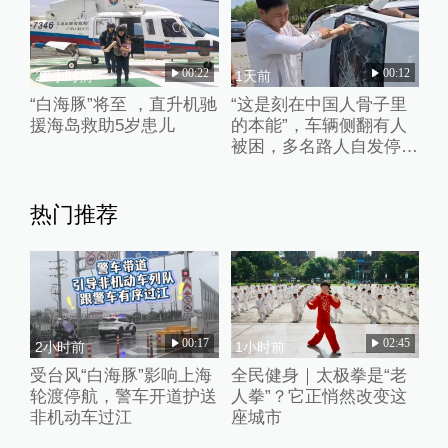
00:22
00:12
20小时前
1天前
“白海豚”将至 ，直升机驰
“这是刻在中国人骨子里
援海岛救助5岁患儿
的本能”，车辆侧翻有人
被困，多名路人自发停车
破窗救人
热门推荐
00:17
02:45
2小时前
1小时前
受台风“白海豚”影响上海
全民健身｜太极拳是“老
轮渡停航，警车开道护送
人拳”？它正悄然改变这
非机动车过江
座城市