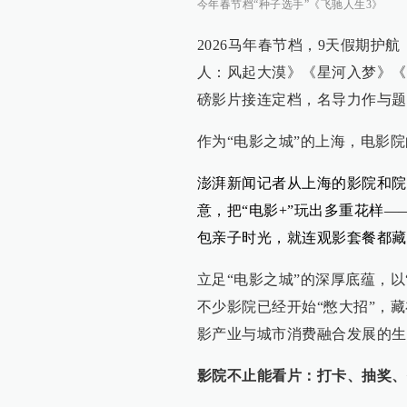
今年春节档“种子选手”《飞驰人生3》
2026马年春节档，9天假期护
人：风起大漠》《星河入梦》《
磅影片接连定档，名导力作与题
作为“电影之城”的上海，电影
澎湃新闻记者从上海的影院和院
意，把“电影+”玩出多重花样—
包亲子时光，就连观影套餐都藏
立足“电影之城”的深厚底蕴，
不少影院已经开始“憋大招”，
影产业与城市消费融合发展的生
影院不止能看片：打卡、抽奖、