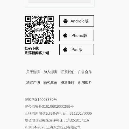
Android版
iPhone版
扫码下载
iPad版
澎湃新闻客户端
关于澎湃
加入澎湃
联系我们
广告合作
法律声明
隐私政策
澎湃矩阵
新闻报料
报料热线: 021-962866
澎湃新闻微博
沪ICP备14003370号
报料邮箱: news@thepaper.cn
澎湃新闻公众号
沪公网安备31010602000299号
澎湃新闻抖音号
互联网新闻信息服务许可证：31120170006
派生万物开放平台
增值电信业务经营许可证：沪B2-2017116
© 2014-
2026
上海东方报业有限公司
IP SHANGHAI