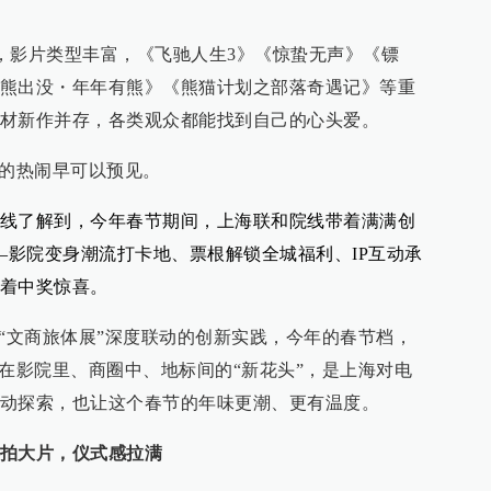
航，影片类型丰富，《飞驰人生3》《惊蛰无声》《镖
熊出没・年年有熊》《熊猫计划之部落奇遇记》等重
材新作并存，各类观众都能找到自己的心头爱。
院的热闹早可以预见。
线了解到，今年春节期间，上海联和院线带着满满创
—影院变身潮流打卡地、票根解锁全城福利、IP互动承
着中奖惊喜。
以“文商旅体展”深度联动的创新实践，今年的春节档，
藏在影院里、商圈中、地标间的“新花头”，是上海对电
动探索，也让这个春节的年味更潮、更有温度。
拍大片，仪式感拉满