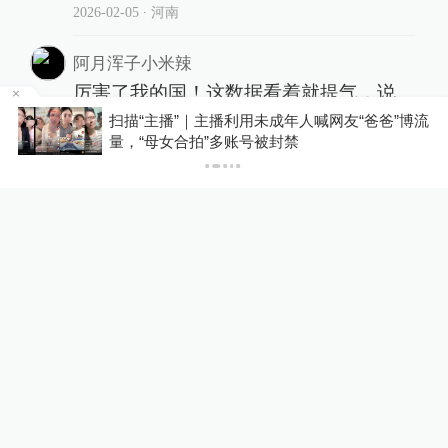
2026-02-05
∙ 河南
阿月浑子小米辣
厉害了我的国！这数据看着就提气，说
明我们的市场潜力和科研环境越来越受
网友“爸爸”博流
泸溪河发布“桃酥现金属牙冠”调查结
国际认可。
者已澄清所发视频不属实
2026-02-05
∙ 新疆
学习思考分享成长
厉害了，中国科技越来越强！
2026-02-05
∙ 四川
展开更多评论
相关推荐