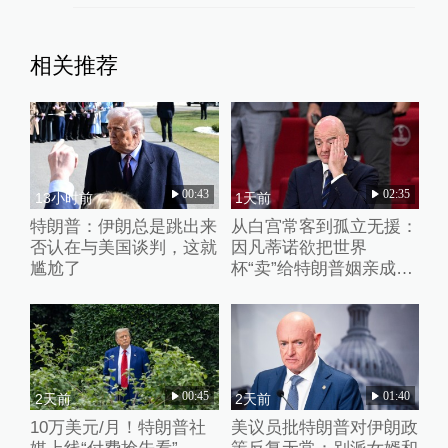
相关推荐
00:43
02:35
13小时前
1天前
特朗普：伊朗总是跳出来
从白宫常客到孤立无援：
否认在与美国谈判，这就
因凡蒂诺欲把世界
尴尬了
杯“卖”给特朗普姻亲成足
坛“公敌”
00:45
01:40
2天前
2天前
10万美元/月！特朗普社
美议员批特朗普对伊朗政