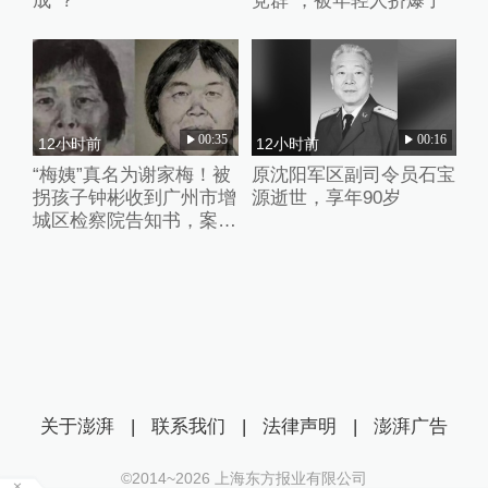
成”？
党群”，被年轻人挤爆了
00:35
00:16
12小时前
12小时前
“梅姨”真名为谢家梅！被
原沈阳军区副司令员石宝
拐孩子钟彬收到广州市增
源逝世，享年90岁
城区检察院告知书，案件
进入审查起诉环节
关于澎湃
|
联系我们
|
法律声明
|
澎湃广告
©2014~
2026
上海东方报业有限公司