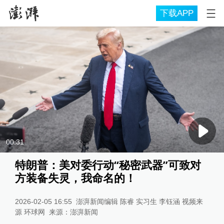
下载APP
00:31
特朗普：美对委行动“秘密武器”可致对
方装备失灵，我命名的！
2026-02-05 16:55
澎湃新闻编辑 陈睿 实习生 李钰涵 视频来
源 环球网
来源：
澎湃新闻