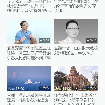
寻亲之后｜③申军良回忆
尘封七十多年的记忆：跨
死刑犯张维平供出“梅
洋家书中的“敦煌少女”常
姨”过程，以及“梅姨”两张
沙娜
模拟画像来历
00:58
00:29
1小时前
4分钟前
复旦深度学习实验室主任
金融学者、山东财大教授
陈涛：真正进工厂干活的
刘海明逝世，年仅38岁
机器人比例可能不到10%
预告
预告
今天 15:00
今天 11:00
直播丨霍尔木兹海峡开放
转角遇到“红”丨上海苏州
迷局，临时协议“接近达
河畔这个“最不像党群的