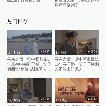
媒上线“付费抢先看”
策反复无常：别派女婿和
房产商谈判了
热门推荐
09:17
08:51
1小时前
1小时前
寻亲之后｜①申聪归家6
寻亲之后｜②申军良回忆
年从初中生到已婚，父子
15年寻子路，妻子于晓莉
俩回忆“梅姨”从隐形人
曾不敢出门见人
到“现实嫌犯”
11:18
14:05
1小时前
1小时前