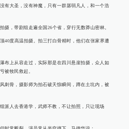
没有大圣，没有神魔，只有一群孱弱凡人，和一个浩
拍摄，带剧组走遍全国26个省，穿行无数莽山密林。
顶40度高温拍摄。拍三打白骨精时，他们在张家界遭
瀑布上从容走过，实际那是在四川悬崖拍摄，众人如
亏被牧民救起。
风刺骨，摄影师为拍石破天惊瞬间，蹲在土坑内，被
组派人去香港学，武师不教，不让拍照，只让现场
但时常断裂，演员常从半空摔下，马德华说：