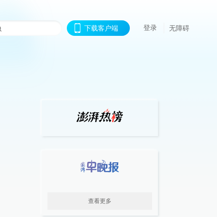
登录
下载客户端
无障碍
查看更多