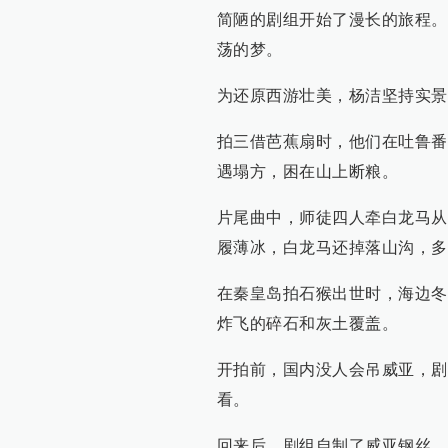
简陋的剧组开始了漫长的旅程。
荡的梦。
为还原西游壮美，杨洁坚持实景
拍三借芭蕉扇时，他们在吐鲁番
遇塌方，困在山上断粮。
片尾曲中，师徒四人牵白龙马从
履薄冰，白龙马还掉落山沟，多
在秦皇岛拍石猴出世时，海边冬
炸飞的碎石和灰土覆盖。
开拍前，国内没人会吊威亚，剧
看。
回来后，剧组自制了威亚钢丝，