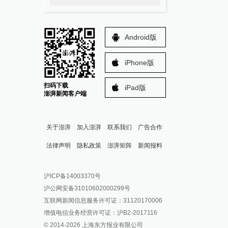
Android版
iPhone版
扫码下载
iPad版
澎湃新闻客户端
关于澎湃
加入澎湃
联系我们
广告合作
法律声明
隐私政策
澎湃矩阵
新闻报料
报料热线: 021-962866
澎湃新闻微博
沪ICP备14003370号
报料邮箱: news@thepaper.cn
澎湃新闻公众号
沪公网安备31010602000299号
澎湃新闻抖音号
互联网新闻信息服务许可证：31120170006
派生万物开放平台
增值电信业务经营许可证：沪B2-2017116
© 2014-
2026
上海东方报业有限公司
IP SHANGHAI