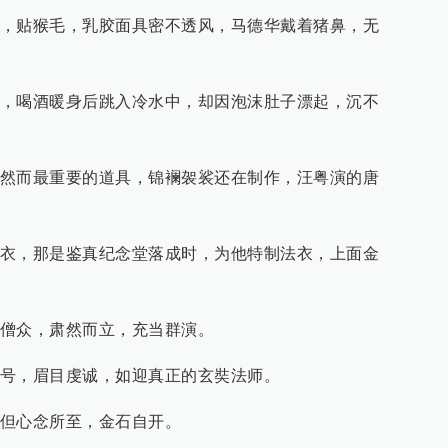
，贴猴毛，乳胶面具密不透风，马德华戴着猪鼻，无
，喝酒暖身后跳入冷水中，却因泡沫肚子漂起，沉不
然而最重要的道具，锦襕袈裟还在制作，汪粤演的唐
衣，那是鉴真纪念堂落成时，为他特制法衣，上面金
僧众，肃然而立，充当群演。
号，眉目虔诚，如迎真正的玄奘法师。
但心念所至，金石自开。