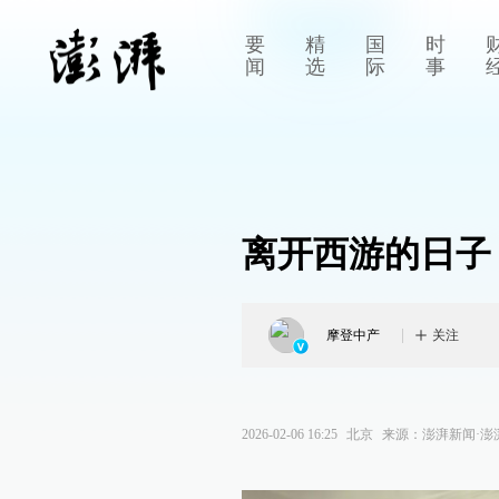
要
精
国
时
闻
选
际
事
离开西游的日子
摩登中产
关注
2026-02-06 16:25
北京
来源：
澎湃新闻·澎