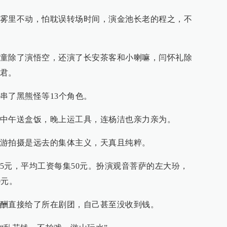
雾里不动，怕耽误转场时间，演金池长老的程之，不
童除了演悟空，还演了长安茶客和小喇嘛，闫怀礼除
君。
串了黑熊怪等13个角色。
中午送盒饭，晚上运工具，连杨洁也亲力亲为。
游拍摄是远去的集体主义，天真且纯粹。
5元，平均工资每集50元。扮演观音菩萨的左大玢，
0元。
酬直接给了所在剧团，自己甚至没收到钱。