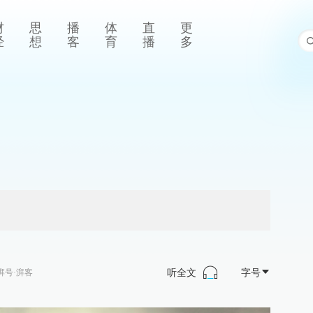
财
思
播
体
直
更
经
想
客
育
播
多
听全文
字号
湃号·湃客