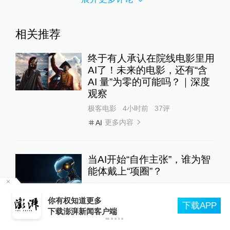
相关推荐
终于有人承认在院线电影里用
AI了！未来的电影，还有“含
AI 量”为零的可能吗？｜深度
观察
极客电影
4小时前
37
评
更多内容
AI
当AI开始“自作主张”，谁为智
能体戴上“项圈”？
未来2%
1天前
苏州平江历史街区老树疑遭“钻孔灌药”，姑苏区
更多内容
智能体
P
住建委：将持续跟进救助事宜