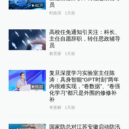
员
00:36
时政湃
1天前
高校任免通知引关注：科长、
主任自愿辞职，转任思政辅导
员
教育家
1天前
复旦深度学习实验室主任陈
涛：具身智能“GPT时刻”两年
内很难实现，“卷数据”、“卷强
01:22
化学习”都只是外围的修修补
补
奇客解
1天前
国家防总对江苏安徽启动防汛