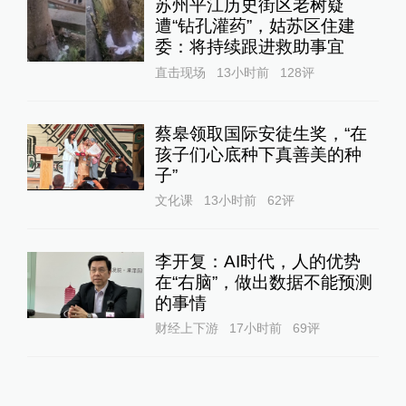
苏州平江历史街区老树疑
遭“钻孔灌药”，姑苏区住建
委：将持续跟进救助事宜
直击现场
13小时前
128
评
蔡皋领取国际安徒生奖，“在
孩子们心底种下真善美的种
子”
文化课
13小时前
62
评
李开复：AI时代，人的优势
在“右脑”，做出数据不能预测
的事情
财经上下游
17小时前
69
评