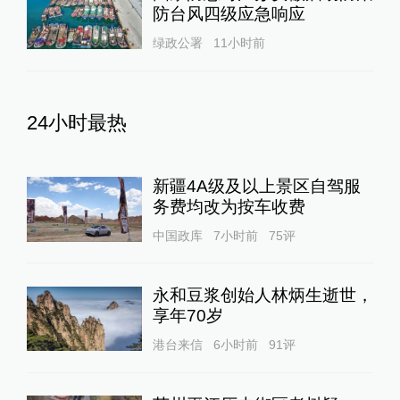
防台风四级应急响应
绿政公署
11小时前
24小时最热
新疆4A级及以上景区自驾服
务费均改为按车收费
中国政库
7小时前
75
评
永和豆浆创始人林炳生逝世，
享年70岁
港台来信
6小时前
91
评