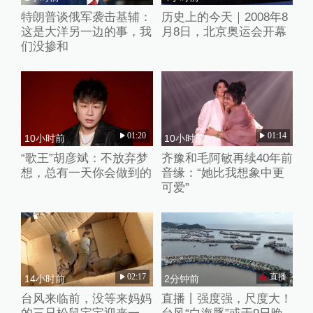
特朗普谈俄军袭击基辅：
历史上的今天｜2008年8
这是大洋另一边的事，我
月8日，北京奥运会开幕
们没掺和
01:20
01:14
10小时前
10小时前
“歌王”胡彦斌：不放弃梦
齐豫和毛阿敏再续40年前
想，总有一天你会做到的
音缘：“她比我想象中更
可爱”
02:17
直播
14小时前
2分钟前
台风来临前，没等来妈妈
直播丨强度强，尺度大！