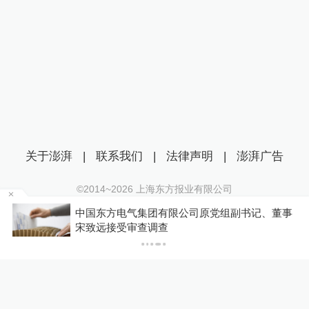
关于澎湃
|
联系我们
|
法律声明
|
澎湃广告
©2014~
2026
上海东方报业有限公司
沪ICP证：沪B2-20170116 | 沪ICP备14003370号
电气集团有限公司原党组副书记、董事
多名避暑老人
互联网新闻信息服务许可证：31120170006
受审查调查
应急局：人员
沪公网安备 31010602000299号