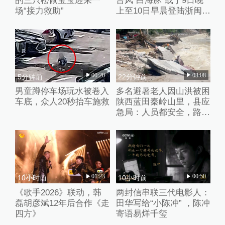
的三只松鼠宝宝迎来一
台风“白海豚”或于9日晚
场“接力救助”
上至10日早晨登陆浙闽沿
海
00:20
03:08
5分钟前
22分钟前
男童蹲停车场玩水被卷入
多名避暑老人因山洪被困
车底，众人20秒抬车施救
陕西蓝田秦岭山里，县应
急局：人员都安全，路暂
时没通
01:23
00:50
10小时前
10小时前
《歌手2026》联动，韩
两封信串联三代电影人：
磊胡彦斌12年后合作《走
田华写给“小陈冲” ，陈冲
四方》
寄语易烊千玺