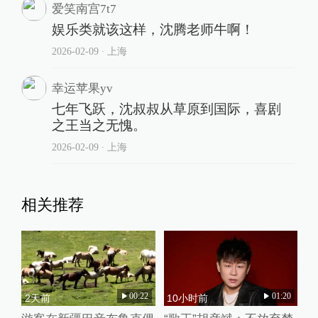
爱笑南宫7t7
娱乐类就该这样，沈腾老师牛啊！
2026-02-09
∙ 上海
幸运苹果yv
七年飞跃，沈叔叔从草原到国际，喜剧
之王当之无愧。
2026-02-09
∙ 上海
相关推荐
00:22
01:20
2天前
10小时前