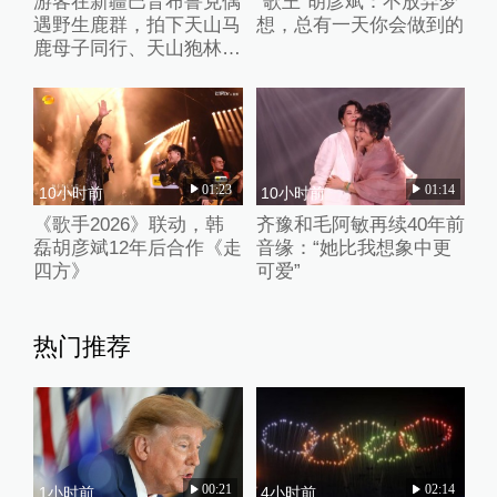
游客在新疆巴音布鲁克偶
“歌王”胡彦斌：不放弃梦
遇野生鹿群，拍下天山马
想，总有一天你会做到的
鹿母子同行、天山狍林间
探头罕见影像
01:23
01:14
10小时前
10小时前
《歌手2026》联动，韩
齐豫和毛阿敏再续40年前
磊胡彦斌12年后合作《走
音缘：“她比我想象中更
四方》
可爱”
热门推荐
00:21
02:14
1小时前
4小时前