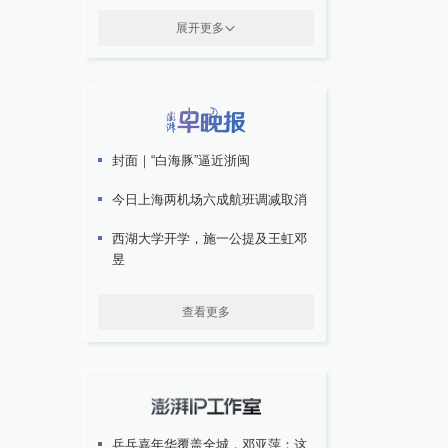
展开更多
封面｜“白海豚”逼近浙闽
今日上海两机场六成航班调减取消
西湖大学开学，施一公提及王虹邓
昱
查看更多
乒乓嘉年华覆盖全城，邓亚萍：这