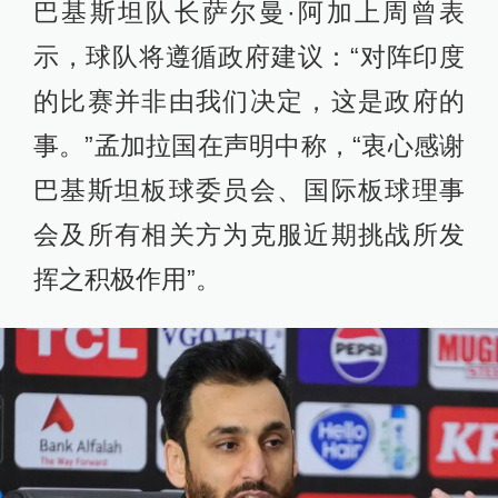
巴基斯坦队长萨尔曼·阿加上周曾表
示，球队将遵循政府建议：“对阵印度
的比赛并非由我们决定，这是政府的
事。”孟加拉国在声明中称，“衷心感谢
巴基斯坦板球委员会、国际板球理事
会及所有相关方为克服近期挑战所发
挥之积极作用”。