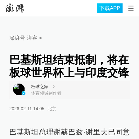
下载APP
澎湃号·湃客
>
巴基斯坦结束抵制，将在
板球世界杯上与印度交锋
板球之家
体育领域创作者
2026-02-11 14:05
北京
巴基斯坦总理谢赫巴兹·谢里夫已同意