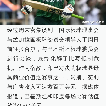
经过周末密集谈判，国际板球理事会
与孟加拉国板球委员会领导人于周日
前往拉合尔，与巴基斯坦板球委员会
进行会谈，最终化解了比赛抵制危
机。作为宿敌，印巴对决为板球界最
具商业价值之赛事之一，转播、赞助
与广告收入可达数百万美元。据媒体
报道，巴基斯坦和印度每场比赛估值
约为2.5亿美元。