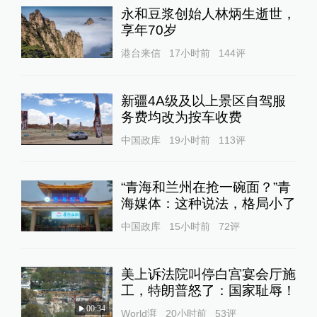
永和豆浆创始人林炳生逝世，
享年70岁
港台来信
17小时前
144
评
新疆4A级及以上景区自驾服
务费均改为按车收费
中国政库
19小时前
113
评
“青海和兰州在抢一碗面？”青
海媒体：这种说法，格局小了
中国政库
15小时前
72
评
美上诉法院叫停白宫宴会厅施
工，特朗普怒了：国家耻辱！
00:34
World湃
20小时前
53
评