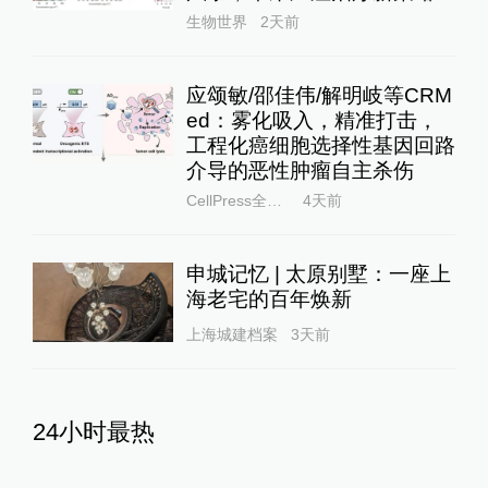
生物世界
2天前
应颂敏/邵佳伟/解明岐等CRM
ed：雾化吸入，精准打击，
工程化癌细胞选择性基因回路
介导的恶性肿瘤自主杀伤
CellPress全科学
4天前
申城记忆 | 太原别墅：一座上
海老宅的百年焕新
上海城建档案
3天前
24小时最热