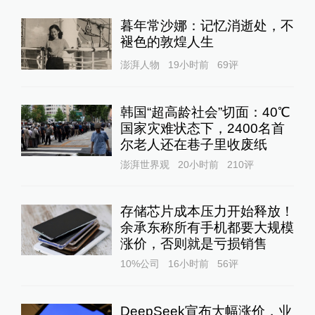
暮年常沙娜：记忆消逝处，不
褪色的敦煌人生
澎湃人物
19小时前
69
评
韩国“超高龄社会”切面：40℃
国家灾难状态下，2400名首
尔老人还在巷子里收废纸
澎湃世界观
20小时前
210
评
存储芯片成本压力开始释放！
余承东称所有手机都要大规模
涨价，否则就是亏损销售
10%公司
16小时前
56
评
DeepSeek宣布大幅涨价，业