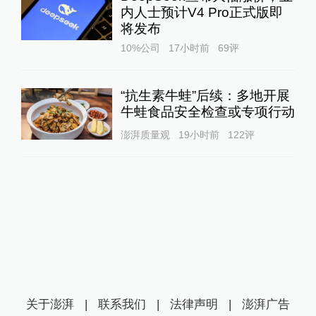
内人士预计V4 Pro正式版即
将发布
10%公司
17小时前
69
评
“抗生素牛蛙”后续：多地开展
牛蛙食品安全检查或专项行动
澎湃质量观
19小时前
122
评
关于澎湃
|
联系我们
|
法律声明
|
澎湃广告