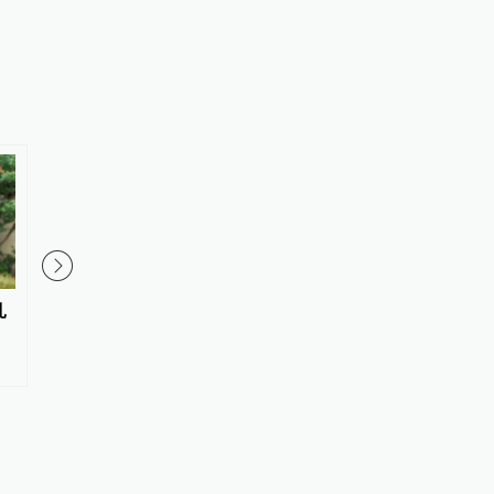
扎
AI让数学从“证明稀缺”到“证明
SpaceX上市后首份财
过剩”，数学家的价值还剩什么？
近翻番，AI业务大幅减
支出远超预期