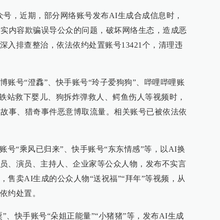
公众号，近期，部分网络账号发布AI生成合成信息时，
不实内容欺骗误导公众的问题，破坏网络生态，造成恶
深入排查整治，依法依约处置账号13421个，清理违
博账号“澄馫”、快手账号“玲子爱狗狗”、哔哩哔哩账
高铁站救下婴儿、狗拆炸弹救人、鳄鱼伤人等视频时，
人故事、猎奇事件恶意博取流量。相关账号已被依法依
博账号“乘风已归来”、快手账号“东东情感”等，以AI换
员、演员、主持人、企业家等公众人物，发布不实言
售卖AI生成的公众人物“送祝福”“拜年”等视频，从
依约处置。
”、快手账号“朵姐正能量”“小猪猪”等，发布AI生成