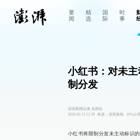
要
精
国
时
闻
选
际
事
小红书：对未主
制分发
澎湃新闻记者 吴雨欣
2026-02-13 12:39
来源：
澎湃新闻
∙
10%公
小红书将限制分发未主动标识的