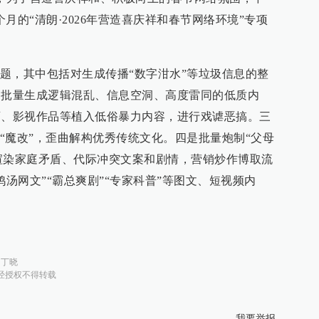
月的“清朗·2026年营造喜庆祥和春节网络环境”专项
题，其中包括对生成传播“数字泔水”等垃圾信息的整
用批量生成逻辑混乱、信息空洞、高度雷同的低质内
画、影视作品等植入低俗暴力内容，进行戏谑恶搞。三
“魔改”，歪曲解构优秀传统文化。四是批量炮制“父母
等渲染家庭矛盾、代际冲突文案和剧情，营销炒作博取流
鸡汤网文”“霸总爽剧”“专家科普”等图文、短视频内
：
丁晓
经授权不得转载
我要举报