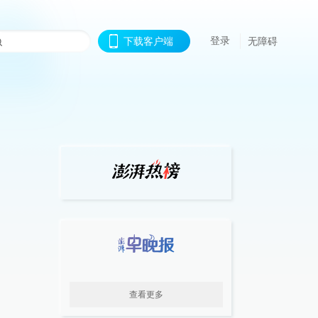
登录
下载客户端
无障碍
查看更多