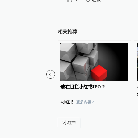
相关推荐
eX上市后首份财报：营收接
谁在阻拦小红书IPO？
，AI业务大幅减亏，资本
超预期
#
小红书
更多内容 >
#
小红书