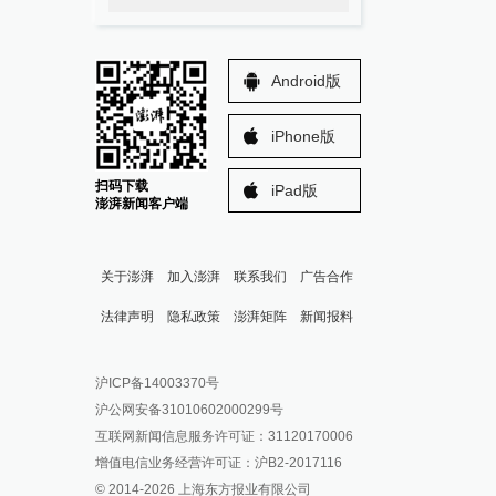
Android版
iPhone版
扫码下载
iPad版
澎湃新闻客户端
关于澎湃
加入澎湃
联系我们
广告合作
法律声明
隐私政策
澎湃矩阵
新闻报料
报料热线: 021-962866
澎湃新闻微博
沪ICP备14003370号
报料邮箱: news@thepaper.cn
澎湃新闻公众号
沪公网安备31010602000299号
澎湃新闻抖音号
互联网新闻信息服务许可证：31120170006
派生万物开放平台
增值电信业务经营许可证：沪B2-2017116
© 2014-
2026
上海东方报业有限公司
IP SHANGHAI