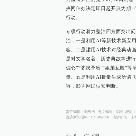
央网信办决定即日起开展为期1个
行动。
专项行动着力整治四方面突出问
治，一是利用AI等新技术新应
容。二是滥用AI技术对经典动
是对文学名著、历史典故等进行
偏心”“婆媳矛盾”“姐弟互殴”
量。五是利用AI批量生成所谓“
容，影响网民认知判断。
责任编辑：
刘秀浩
图片编辑：
沈轲
校对
澎湃新闻报料：021-962866
澎湃新闻，未
8
收藏