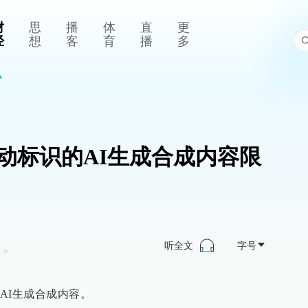
财
思
播
体
直
更
经
想
客
育
播
多
动标识的AI生成合成内容限
听全文
字号
司
>
AI生成合成内容。