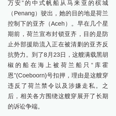
万安”的中式帆船从马来亚的槟城
（Penang）驶出，她的目的地是荷兰
控制下的亚齐（Aceh）。早在几个星
期前，荷兰宣布封锁亚齐，目的是防
止外部援助流入正在被清剿的亚齐反
抗势力。到了8月23日，这艘满载黑胡
椒的船在海上被荷兰船只“库霍
恩”(Coeboorn)号扣押，理由是这艘穿
违反了荷兰禁令以及涉嫌走私。之
后，相关各方围绕这艘穿展开了长期
的诉讼争端。