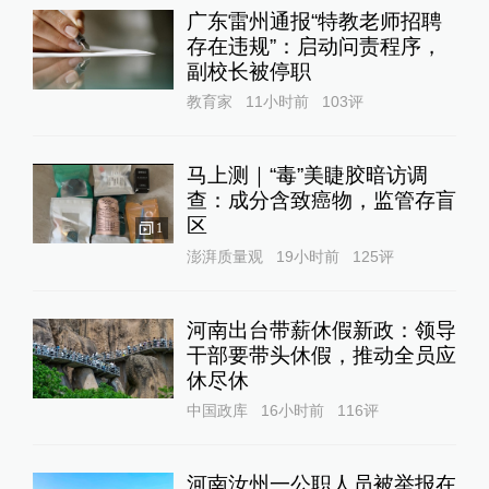
广东雷州通报“特教老师招聘
存在违规”：启动问责程序，
副校长被停职
教育家
11小时前
103
评
马上测｜“毒”美睫胶暗访调
查：成分含致癌物，监管存盲
区
1
澎湃质量观
19小时前
125
评
河南出台带薪休假新政：领导
干部要带头休假，推动全员应
休尽休
中国政库
16小时前
116
评
河南汝州一公职人员被举报在