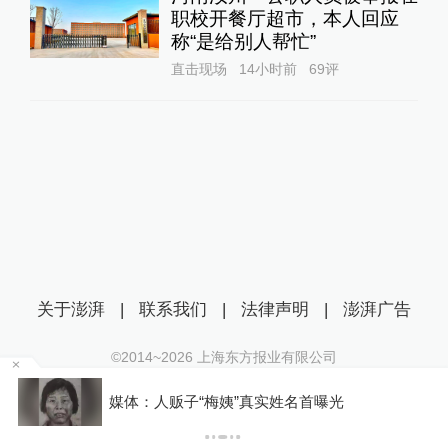
职校开餐厅超市，本人回应
称“是给别人帮忙”
直击现场
14小时前
69
评
关于澎湃
|
联系我们
|
法律声明
|
澎湃广告
©2014~
2026
上海东方报业有限公司
沪ICP证：沪B2-20170116 | 沪ICP备14003370号
移
媒体：人贩子“梅姨”真实姓名首曝光
互联网新闻信息服务许可证：31120170006
沪公网安备 31010602000299号