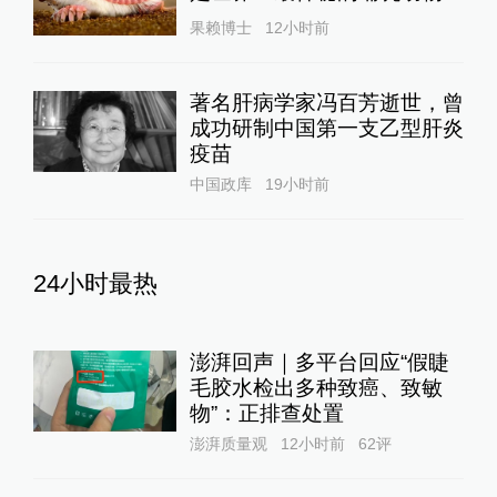
果赖博士
12小时前
著名肝病学家冯百芳逝世，曾
成功研制中国第一支乙型肝炎
疫苗
中国政库
19小时前
24小时最热
澎湃回声｜多平台回应“假睫
毛胶水检出多种致癌、致敏
物”：正排查处置
澎湃质量观
12小时前
62
评