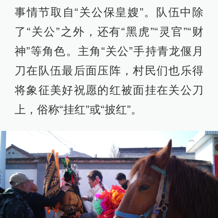
事情节取自“关公保皇嫂”。队伍中除
了“关公”之外，还有“黑虎”“灵官”“财
神”等角色。主角“关公”手持青龙偃月
刀在队伍最后面压阵，村民们也乐得
将象征美好祝愿的红被面挂在关公刀
上，俗称“挂红”或“披红”。