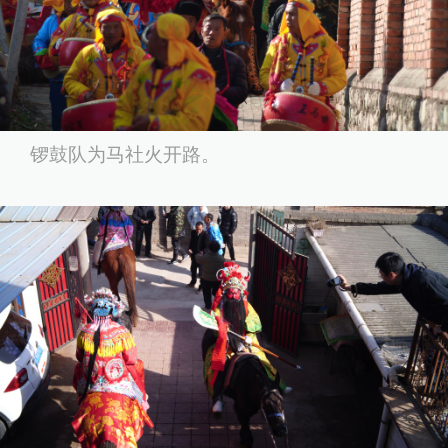
锣鼓队为马社火开路。