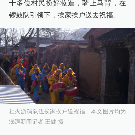
十多位村民扮好妆造，骑上马背，在
锣鼓队引领下，挨家挨户送去祝福。
社火游演队伍挨家挨户送祝福。本文图片均为
澎湃新闻记者 王健 摄