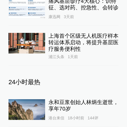
痛风基层诊疗4大核心：识特
征、选对药、控急性、会转诊
康迅网
3天前
上海首个区级无人机医疗样本
转运体系启动，将提升基层医
疗服务便利性
浦江头条
1天前
24小时最热
永和豆浆创始人林炳生逝世，
享年70岁
港台来信
18小时前
144
评