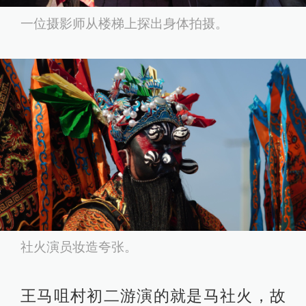
一位摄影师从楼梯上探出身体拍摄。
社火演员妆造夸张。
王马咀村初二游演的就是马社火，故