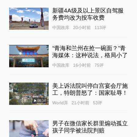
新疆4A级及以上景区自驾服
务费均改为按车收费
中国政库
20小时前
113
评
“青海和兰州在抢一碗面？”青
海媒体：这种说法，格局小了
中国政库
16小时前
75
评
美上诉法院叫停白宫宴会厅施
工，特朗普怒了：国家耻辱！
00:34
World湃
21小时前
53
评
男子在微信家长群里煽动孤立
孩子同学被法院判赔