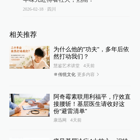
2026-02-18
∙ 四川
相关推荐
为什么他的"功夫"，多年后依
然打动我们？
慧鉴艺术讲堂
4天前
更多内容
传统文化
阿奇霉素联用利福平，疗效直
接腰斩！基层医生请收好这
份“避雷清单”
康迅网
4天前