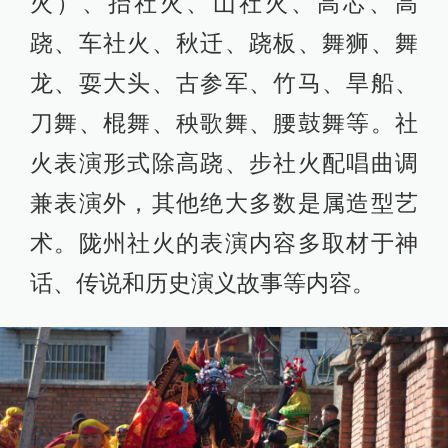
火）、抬社火、山社火、高芯、高
跷、车社火、秋迁、跷板、舞狮、舞
龙、耍大头、古参军、竹马、旱船、
刀舞、棍舞、秧歌舞、腰鼓舞等。社
火表演形式除高跷、步社火配唱曲调
兼表演外，其他绝大多数是属造型艺
术。陇州社火的表演内容多取材于神
话、传说和历史演义故事等内容。