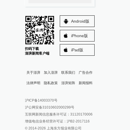
Android版
iPhone版
扫码下载
iPad版
澎湃新闻客户端
关于澎湃
加入澎湃
联系我们
广告合作
法律声明
隐私政策
澎湃矩阵
新闻报料
报料热线: 021-962866
澎湃新闻微博
沪ICP备14003370号
报料邮箱: news@thepaper.cn
澎湃新闻公众号
沪公网安备31010602000299号
澎湃新闻抖音号
互联网新闻信息服务许可证：31120170006
派生万物开放平台
增值电信业务经营许可证：沪B2-2017116
© 2014-
2026
上海东方报业有限公司
IP SHANGHAI