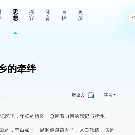
财
思
播
体
直
更
经
想
客
育
播
多
乡的牵绊
听全文
字号
论
>
记忆里，年糕的版图，总带着山河的印记与脾性。
就的，莹白如玉，温润似谦谦君子，入口软糯，满是