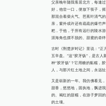
父亲晚年随我客居北方，每逢过
好，他尝一口，便放下筷子，摇
那混合着柴火气、芭蕉叶清气的
亲，窗外或许还有疏疏的爆竹声
粑，于他，于所有远行的陵水游
涯海角也摆不脱的、甜蜜的牵绊
古时《荆楚岁时记》里说：“正
五辛盘。”这“胶牙饧”，是古
种“胶牙饧”？它用糖的黏糯，
人，与那片红土地之间，永远扯
又是崭新的一年。我仿佛看见，
甜香，悠悠地，固执地，飘进我
的、褐红的甜糯，在游子梦回的
的土壤。