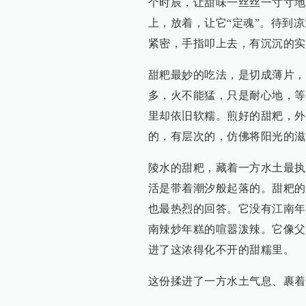
个时辰，让甜味一丝丝一寸寸地
上，放着，让它“定魂”。待到
紧密，手指叩上去，有沉沉的实
甜粑最妙的吃法，是切成薄片，
多，火不能猛，只是耐心地，等
里却依旧软糯。煎好的甜粑，外
的，有层次的，仿佛将阳光的滋
陵水的甜粑，藏着一方水土最执
活是带着潮汐般起落的。甜粑的
也最热烈的回答。它没有江南年
南辣炒年糕的喧嚣泼辣。它像父
进了这浓得化不开的甜糯里。
这份揉进了一方水土气息、裹着