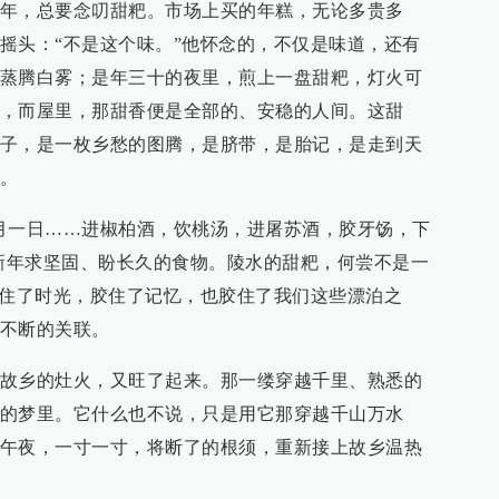
年，总要念叨甜粑。市场上买的年糕，无论多贵多
摇头：“不是这个味。”他怀念的，不仅是味道，还有
蒸腾白雾；是年三十的夜里，煎上一盘甜粑，灯火可
，而屋里，那甜香便是全部的、安稳的人间。这甜
子，是一枚乡愁的图腾，是脐带，是胎记，是走到天
。
月一日……进椒柏酒，饮桃汤，进屠苏酒，胶牙饧，下
人新年求坚固、盼长久的食物。陵水的甜粑，何尝不是一
胶住了时光，胶住了记忆，也胶住了我们这些漂泊之
不断的关联。
故乡的灶火，又旺了起来。那一缕穿越千里、熟悉的
的梦里。它什么也不说，只是用它那穿越千山万水
午夜，一寸一寸，将断了的根须，重新接上故乡温热