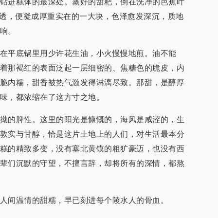
钻进糕体的最深处。蒸好的甜粑，倒在洗净的芭蕉叶
凉透，便凝成厚重实在的一大块，色泽愈发深沉，质地
响。
在平底锅里用少许花生油，小火慢慢地煎。油不能
着那褐红的表面泛起一层细密的、焦糖色的脆皮，内
脆内糯，甜香被热气激发得淋漓尽致。那甜，是醇厚
味，都浓缩在了这方寸之地。
拗的脾性。这里的阳光是慷慨的，海风是咸涩的，生
敦实与甘醇，恰是这片土地上的人们，对生活最本分
糕的精致多变，没有塞北黄馍的粗犷豪迈，也没有西
辈们沉默的守望，不擅言辞，却将所有的深情，都熬
人间温情的甜糯，早已刻进每个陵水人的骨血。