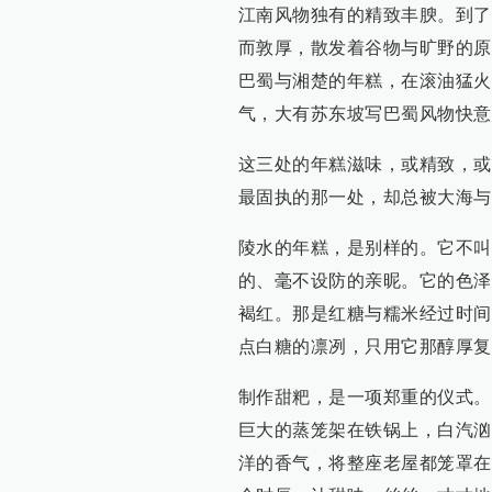
江南风物独有的精致丰腴。到了
而敦厚，散发着谷物与旷野的原
巴蜀与湘楚的年糕，在滚油猛火
气，大有苏东坡写巴蜀风物快意
这三处的年糕滋味，或精致，或
最固执的那一处，却总被大海与
陵水的年糕，是别样的。它不叫
的、毫不设防的亲昵。它的色泽
褐红。那是红糖与糯米经过时间
点白糖的凛冽，只用它那醇厚复
制作甜粑，是一项郑重的仪式。
巨大的蒸笼架在铁锅上，白汽汹
洋的香气，将整座老屋都笼罩在