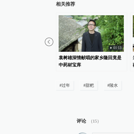
相关推荐
01:13
山海不能治愈什么
袁树雄深情献唱的家乡隆回竟是
中药材宝库
#
过年
#
甜粑
#
陵水
评论
（
15
）