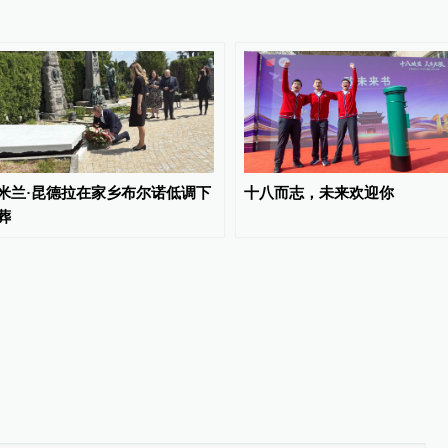
米兰·昆德拉在家乡布尔诺低调下
十八而志，未来欢迎你
葬