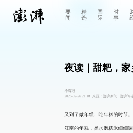
要
精
国
时
闻
选
际
事
夜读｜甜粑，家
徐辉冠
2026-02-26 21:18
来源：
澎湃新闻
∙
澎湃评
又到了做年糕、吃年糕的时节。
江南的年糕，是水磨糯米细细调