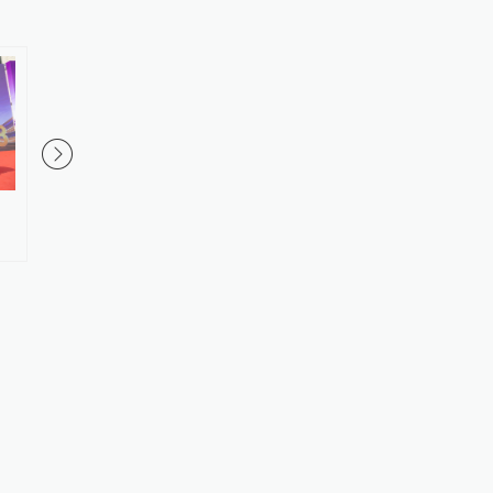
夜读｜山海不能治愈什么
袁树雄深情献唱的家乡
中药材宝库