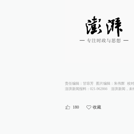
责任编辑：
甘琼芳
图片编辑：
朱伟辉
校
澎湃新闻报料：021-962866
澎湃新闻，未
180
收藏