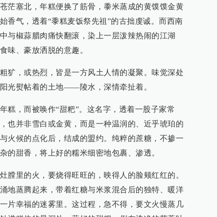
苍茫塞北，年糕便换了筋骨，黍米蒸成的黄馍馍金黄
始香气，透着“黍糕麦饭祭先祖”的古拙虔诚。而西南
中与椒蒜腊肉痛快翻滚，染上一层泼辣热闹的江湖
食味、豪放洒脱的意趣。
粗犷，或热烈，皆是一方风土人情的凝聚。味觉深处
阳光熨帖着的土地——陵水，深情牵扯着。
年糕，而被唤作“甜粑”。这名字，透着一股子家常
，也并非雪白或金黄，而是一种温润的、近乎琥珀的
与火候的点化后，结成的盟约。纯粹的蔗糖，不掺一
杂的甜香，将上好的糯米细密地包裹、渗透。
灶膛里的火，要烧得旺旺的，映得人的脸颊红红的。
涌地蒸腾起来，带着红糖与米浆混合后的独特、暖洋
一片幸福的迷雾里。这过程，急不得，要文火慢蒸几