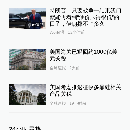
特朗普：只要战争一结束我们
就能再看到“油价压得很低”的
日子，伊朗撑不了多久
00:27
World湃
12小时前
美国海关已退回约1000亿美
元关税
全球速报
2天前
美国考虑推迟征收多晶硅相关
产品关税
全球速报
19小时前
24小时最热