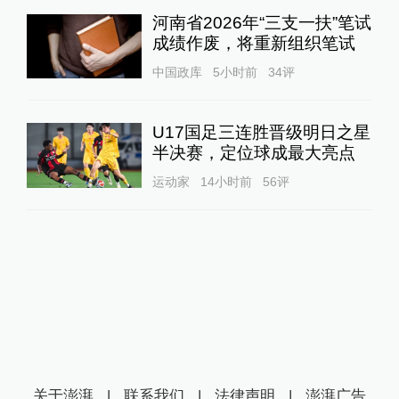
河南省2026年“三支一扶”笔试
成绩作废，将重新组织笔试
中国政库
5小时前
34
评
U17国足三连胜晋级明日之星
半决赛，定位球成最大亮点
运动家
14小时前
56
评
关于澎湃
|
联系我们
|
法律声明
|
澎湃广告