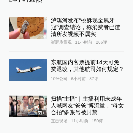
泸溪河发布“桃酥现金属牙
冠”调查结论，称消费者已澄
清所发视频不属实
澎湃质量观
11小时前
266
评
东航国内客票提前14天可免
费退改，其他航司如何规定？
10%公司
6小时前
87
评
扫描“主播”｜主播利用未成年
人喊网友“爸爸”博流量，“母女
合拍”多账号被封禁
1
直击现场
11小时前
150
评