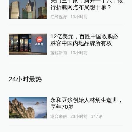
关门三千家，新开一千八，银
行折腾网点布局想干嘛？
江瀚视野
10小时前
12亿美元，百胜中国收购必
胜客中国内地品牌所有权
蓝鲸新闻
10小时前
24小时最热
永和豆浆创始人林炳生逝世，
享年70岁
港台来信
23小时前
147
评