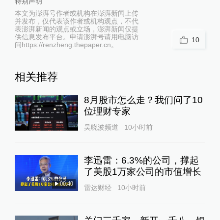
特别声明
本文为澎湃号作者或机构在澎湃新闻上传
并发布，仅代表该作者或机构观点，不代
表澎湃新闻的观点或立场，澎湃新闻仅提
供信息发布平台。申请澎湃号请用电脑访
10
问https://renzheng.thepaper.cn。
相关推荐
8月股市怎么走？我们问了10
位理财专家
吴晓波频道
10小时前
李迅雷：6.3%的公司，撑起
了美股1万家公司的市值增长
00:40
雷达财经
10小时前