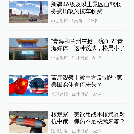
新疆4A级及以上景区自驾服
务费均改为按车收费
中国政库
1天前
122
评
“青海和兰州在抢一碗面？”青
海媒体：这种说法，格局小了
中国政库
21小时前
81
评
蓝厅观察丨被中方反制的7家
美国实体有何来头？
全球速报
19小时前
37
评
核观察｜美欲用战术核武器对
抗中俄，弹药不足核武来凑？
澎湃防务
10小时前
62
评