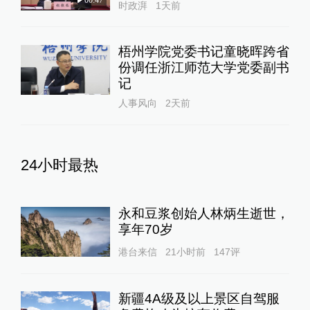
00:47
时政湃
1天前
梧州学院党委书记童晓晖跨省
份调任浙江师范大学党委副书
记
人事风向
2天前
24小时最热
永和豆浆创始人林炳生逝世，
享年70岁
港台来信
21小时前
147
评
新疆4A级及以上景区自驾服