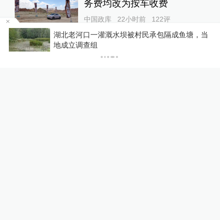
务费均改为按车收费
中国政库
22小时前
122
评
雨
湖北老河口一灌溉水坝被村民承包隔成鱼塘，当
地成立调查组
“青海和兰州在抢一碗面？”青
海媒体：这种说法，格局小了
中国政库
19小时前
78
评
蓝厅观察丨被中方反制的7家
美国实体有何来头？
全球速报
17小时前
34
评
美上诉法院叫停白宫宴会厅施
工，特朗普怒了：国家耻辱！
00:34
World湃
23小时前
56
评