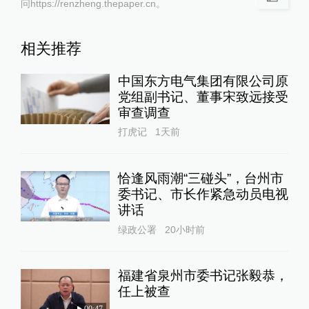
问https://renzheng.thepaper.cn。
相关推荐
中国东方电气集团有限公司原
党组副书记、董事宋致远接受
审查调查
打虎记
1天前
恰逢风雨潮“三碰头”，台州市
委书记、市长作紧急动员电视
讲话
绿政公署
20小时前
福建省泉州市委书记张毅恭，
任上被查