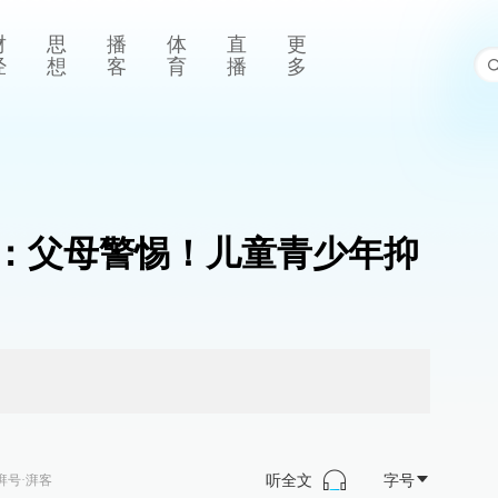
财
思
播
体
直
更
经
想
客
育
播
多
：父母警惕！儿童青少年抑
听全文
字号
湃号·湃客