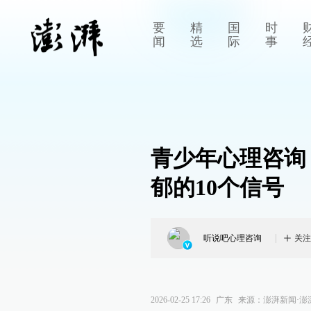
要
精
国
时
闻
选
际
事
青少年心理咨询
郁的10个信号
听说吧心理咨询
关注
2026-02-25 17:26
广东
来源：
澎湃新闻·澎