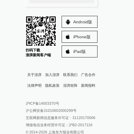
Android版
iPhone版
扫码下载
iPad版
澎湃新闻客户端
关于澎湃
加入澎湃
联系我们
广告合作
法律声明
隐私政策
澎湃矩阵
新闻报料
报料热线: 021-962866
澎湃新闻微博
沪ICP备14003370号
报料邮箱: news@thepaper.cn
澎湃新闻公众号
沪公网安备31010602000299号
澎湃新闻抖音号
互联网新闻信息服务许可证：31120170006
派生万物开放平台
增值电信业务经营许可证：沪B2-2017116
© 2014-
2026
上海东方报业有限公司
IP SHANGHAI