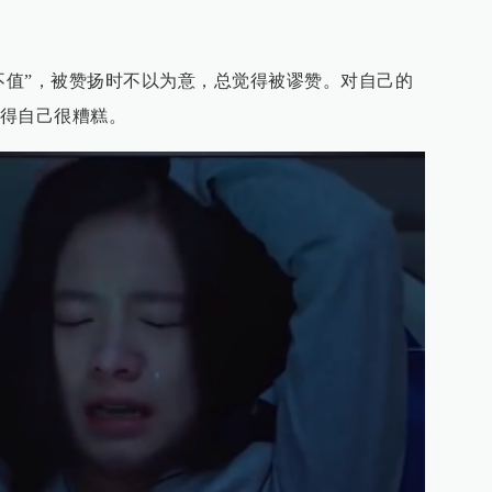
文不值”，被赞扬时不以为意，总觉得被谬赞。对自己的
得自己很糟糕。