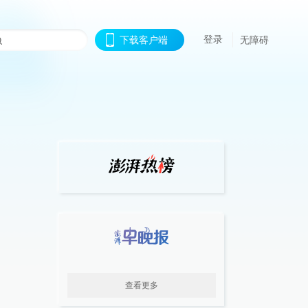
登录
下载客户端
无障碍
查看更多