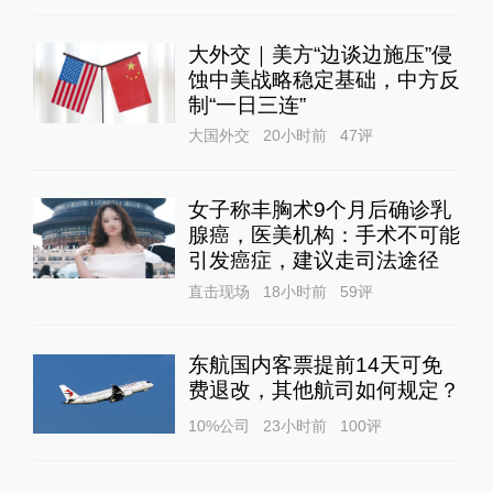
大外交｜美方“边谈边施压”侵
蚀中美战略稳定基础，中方反
制“一日三连”
大国外交
20小时前
47
评
女子称丰胸术9个月后确诊乳
腺癌，医美机构：手术不可能
引发癌症，建议走司法途径
直击现场
18小时前
59
评
东航国内客票提前14天可免
费退改，其他航司如何规定？
10%公司
23小时前
100
评