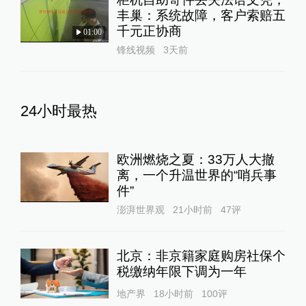
丰巢：系统故障，客户索赔五
千元正协商
01:00
锋线视频
3天前
24小时最热
欧洲燃烧之夏：33万人大撤
离，一个升温世界的“哨兵事
件”
澎湃世界观
21小时前
47
评
北京：非京籍家庭购房社保个
税缴纳年限下调为一年
地产界
18小时前
100
评