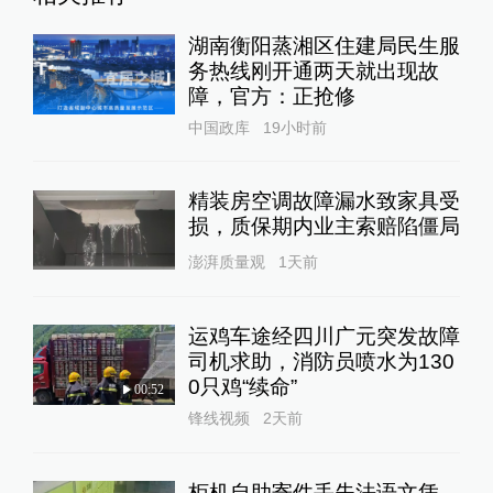
湖南衡阳蒸湘区住建局民生服
务热线刚开通两天就出现故
障，官方：正抢修
中国政库
19小时前
精装房空调故障漏水致家具受
损，质保期内业主索赔陷僵局
澎湃质量观
1天前
运鸡车途经四川广元突发故障
司机求助，消防员喷水为130
0只鸡“续命”
00:52
锋线视频
2天前
柜机自助寄件丢失法语文凭，