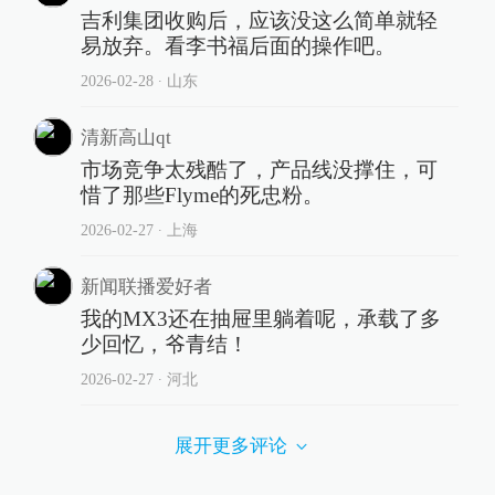
吉利集团收购后，应该没这么简单就轻
易放弃。看李书福后面的操作吧。
2026-02-28
∙ 山东
清新高山qt
市场竞争太残酷了，产品线没撑住，可
惜了那些Flyme的死忠粉。
2026-02-27
∙ 上海
新闻联播爱好者
我的MX3还在抽屉里躺着呢，承载了多
少回忆，爷青结！
2026-02-27
∙ 河北
展开更多评论