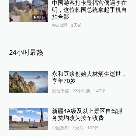
中国游客打卡景福宫偶遇李在
明，这位韩国总统拿起手机自
拍合影
00:17
World湃
1天前
24小时最热
永和豆浆创始人林炳生逝世，
享年70岁
港台来信
23小时前
147
评
新疆4A级及以上景区自驾服
务费均改为按车收费
中国政库
1天前
122
评