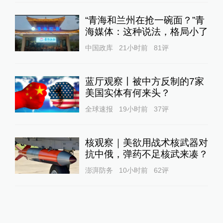
“青海和兰州在抢一碗面？”青
海媒体：这种说法，格局小了
中国政库
21小时前
81
评
蓝厅观察丨被中方反制的7家
美国实体有何来头？
全球速报
19小时前
37
评
核观察｜美欲用战术核武器对
抗中俄，弹药不足核武来凑？
澎湃防务
10小时前
62
评