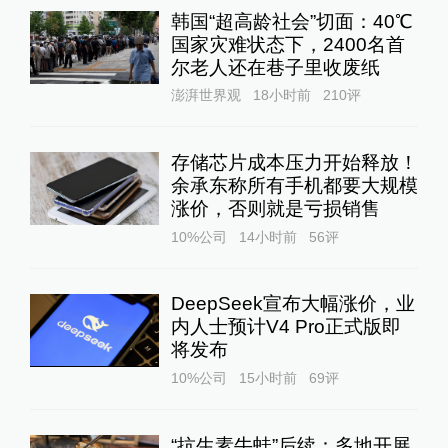
韩国“超高龄社会”切面：40℃
国家灾难状态下，2400名首
尔老人还在巷子里收废纸
澎湃世界观
18小时前
210
评
存储芯片成本压力开始释放！
余承东称所有手机都要大规模
涨价，否则就是亏损销售
10%公司
14小时前
56
评
DeepSeek宣布大幅涨价，业
内人士预计V4 Pro正式版即
将发布
10%公司
15小时前
69
评
“抗生素牛蛙”后续：多地开展