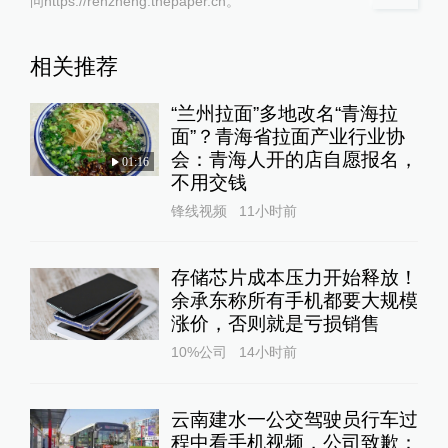
问https://renzheng.thepaper.cn。
相关推荐
“兰州拉面”多地改名“青海拉
面”？青海省拉面产业行业协
会：青海人开的店自愿报名，
01:16
不用交钱
锋线视频
11小时前
存储芯片成本压力开始释放！
余承东称所有手机都要大规模
涨价，否则就是亏损销售
10%公司
14小时前
云南建水一公交驾驶员行车过
程中看手机视频，公司致歉：