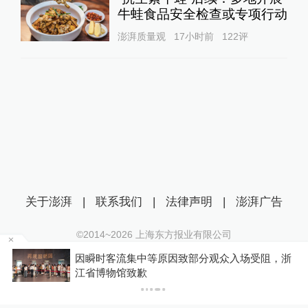
牛蛙食品安全检查或专项行动
澎湃质量观
17小时前
122
评
关于澎湃
|
联系我们
|
法律声明
|
澎湃广告
©2014~
2026
上海东方报业有限公司
沪ICP证：沪B2-20170116 | 沪ICP备14003370号
入场受阻，浙
游客睡自己车里被酒店收150元“住宿费”
互联网新闻信息服务许可证：31120170006
门介入后酒店退款并赔偿1000元
沪公网安备 31010602000299号