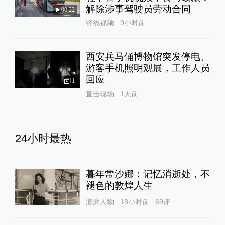
解除涉事驾驶员劳动合同
00:22
锋线视频
9小时前
西安兵马俑博物馆突发停电、
游客手机照明观展，工作人员
回应
1
直击现场
1天前
24小时最热
暮年常沙娜：记忆消逝处，不
褪色的敦煌人生
澎湃人物
18小时前
69
评