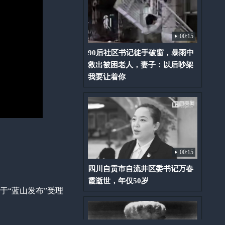
00:15
90后社区书记徒手破窗，暴雨中
救出被困老人，妻子：以后吵架
我要让着你
00:15
四川自贡市自流井区委书记万春
霞逝世，年仅50岁
于“蓝山发布”受理