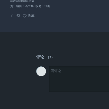
澎湃新闻编辑 马潇
责任编辑：
汤宇兵
校对：
张艳
62
收藏
评论
（
3
）