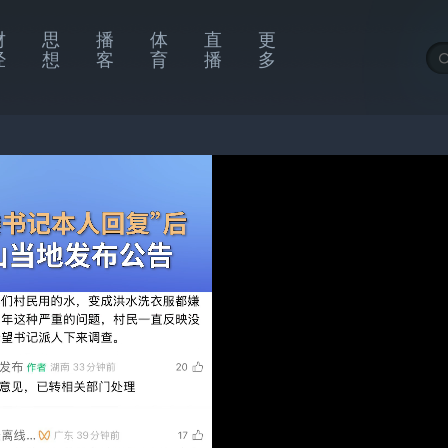
财
思
播
体
直
更
经
想
客
育
播
多