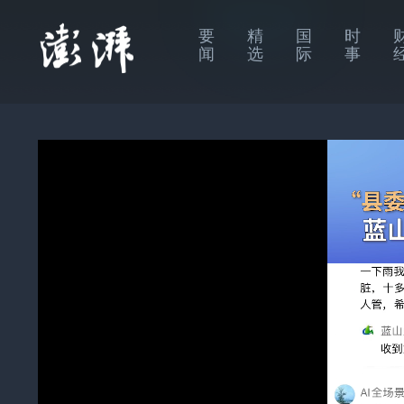
要
精
国
时
闻
选
际
事