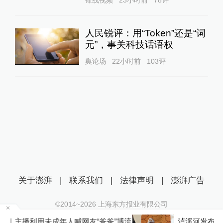
人民锐评：用“Token”还是“词
元”，事关科技话语权
舆论场
22小时前
103
评
关于澎湃
|
联系我们
|
法律声明
|
澎湃广告
©2014~
2026
上海东方报业有限公司
沪ICP证：沪B2-20170116 | 沪ICP备14003370号
博流
泸溪河发布“桃酥现金属牙冠”调查结论，称消费