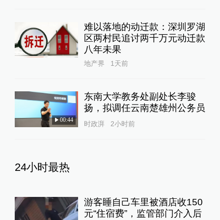
难以落地的动迁款：深圳罗湖
区两村民追讨两千万元动迁款
八年未果
地产界
1天前
东南大学教务处副处长李骏
扬，拟调任云南楚雄州公务员
00:44
时政湃
2小时前
24小时最热
游客睡自己车里被酒店收150
元“住宿费”，监管部门介入后