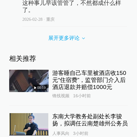
这种事儿早该管管了，不然都成什么样
了。
2026-02-28
∙ 重庆
展开更多评论
相关推荐
游客睡自己车里被酒店收150
元“住宿费”，监管部门介入后
酒店退款并赔偿1000元
00:19
锋线视频
16小时前
东南大学教务处副处长李骏
扬，拟调任云南楚雄州公务员
人事风向
3小时前