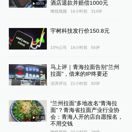
酒店退款并赔偿1000元
00:19
锋线视频
16小时前
314
评
宇树科技发行价150.8元
10%公司
18小时前
56
评
马上评｜青海拉面告别“兰州
拉面”，借来的IP终要还
澎湃评论
21小时前
50
评
“兰州拉面”多地改名“青海拉
面”？青海省拉面产业行业协
会：青海人开的店自愿报名，
01:16
不用交钱
锋线视频
23小时前
78
评