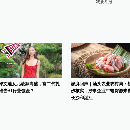
我要举报
邓文迪女儿放弃高盛，富二代扎
澎湃回声｜汕头农业农村局：
堆去AI行业镀金？
步核实，涉事企业牛蛙货源来
长沙和湛江