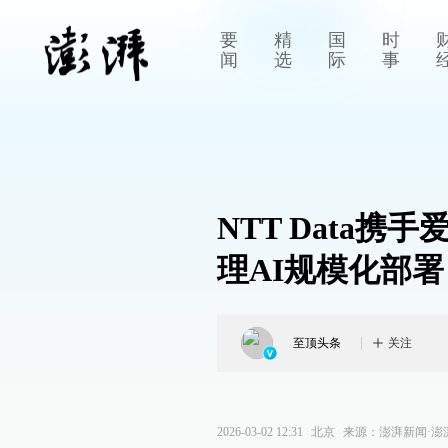
要
精
国
时
闻
选
际
事
NTT Data
理AI规模化部署
至顶头条
关注
2026-03-02 12:31
北京
来源：
澎湃新闻·澎