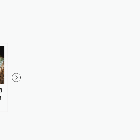
初
捐助网友质疑运输企业私换横幅
AI训练师、民宿管家等1
自
独占公益署名，公司：非刻意引
业标准向社会公开征求
流营销