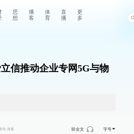
财
思
播
体
直
更
经
想
客
育
播
多
携手爱立信推动企业专网5G与物
听全文
字号
湃号·湃客