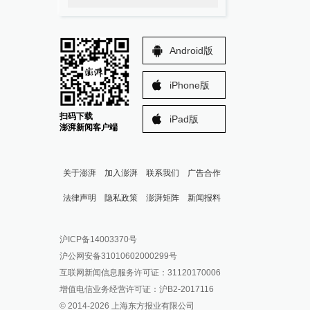
Android版
iPhone版
扫码下载
iPad版
澎湃新闻客户端
关于澎湃
加入澎湃
联系我们
广告合作
法律声明
隐私政策
澎湃矩阵
新闻报料
报料热线: 021-962866
澎湃新闻微博
沪ICP备14003370号
报料邮箱: news@thepaper.cn
澎湃新闻公众号
沪公网安备31010602000299号
澎湃新闻抖音号
互联网新闻信息服务许可证：31120170006
派生万物开放平台
增值电信业务经营许可证：沪B2-2017116
© 2014-
2026
上海东方报业有限公司
IP SHANGHAI