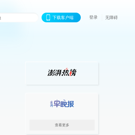
登录
下载客户端
无障碍
查看更多