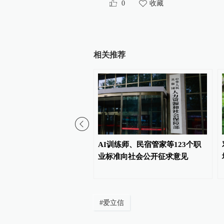
0
收藏
相关推荐
友质疑运输企业私换横幅
AI训练师、民宿管家等123个职
益署名，公司：非刻意引
业标准向社会公开征求意见
#
爱立信