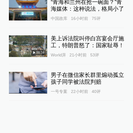
“青海和兰州在抢一碗面？”青
海媒体：这种说法，格局小了
中国政库
16小时前
75
评
美上诉法院叫停白宫宴会厅施
工，特朗普怒了：国家耻辱！
00:34
World湃
21小时前
53
评
男子在微信家长群里煽动孤立
孩子同学被法院判赔
一号专案
22小时前
40
评