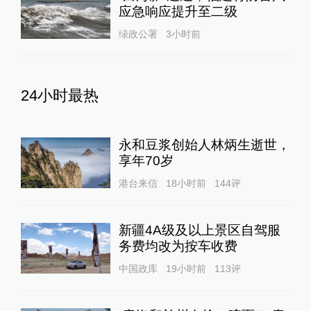
应急响应提升至二级
绿政公署
3小时前
24小时最热
永和豆浆创始人林炳生逝世，
享年70岁
港台来信
18小时前
144
评
新疆4A级及以上景区自驾服
务费均改为按车收费
中国政库
19小时前
113
评