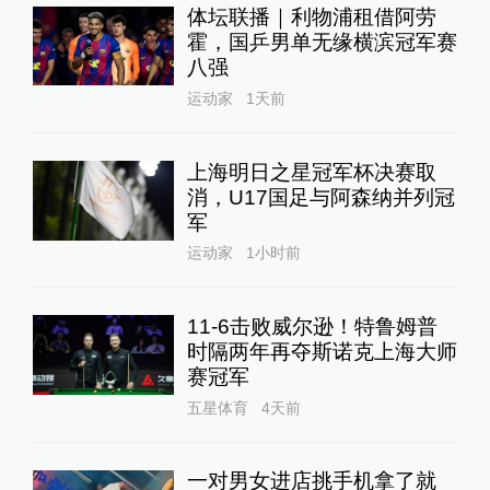
体坛联播｜利物浦租借阿劳
霍，国乒男单无缘横滨冠军赛
八强
运动家
1天前
上海明日之星冠军杯决赛取
消，U17国足与阿森纳并列冠
军
运动家
1小时前
11-6击败威尔逊！特鲁姆普
时隔两年再夺斯诺克上海大师
赛冠军
五星体育
4天前
一对男女进店挑手机拿了就