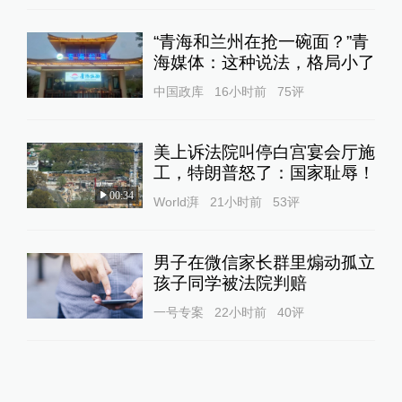
“青海和兰州在抢一碗面？”青
海媒体：这种说法，格局小了
中国政库
16小时前
75
评
美上诉法院叫停白宫宴会厅施
工，特朗普怒了：国家耻辱！
00:34
World湃
21小时前
53
评
男子在微信家长群里煽动孤立
孩子同学被法院判赔
一号专案
22小时前
40
评