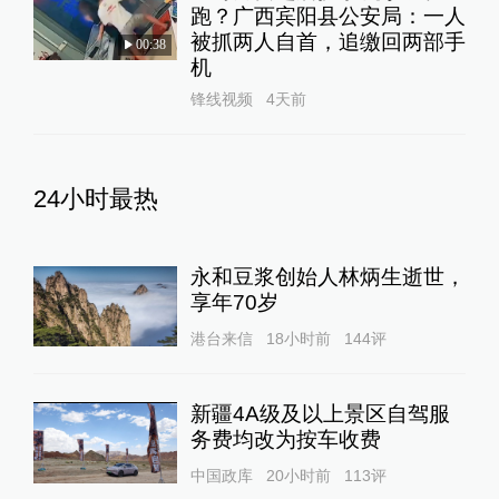
跑？广西宾阳县公安局：一人
被抓两人自首，追缴回两部手
00:38
机
锋线视频
4天前
24小时最热
永和豆浆创始人林炳生逝世，
享年70岁
港台来信
18小时前
144
评
新疆4A级及以上景区自驾服
务费均改为按车收费
中国政库
20小时前
113
评