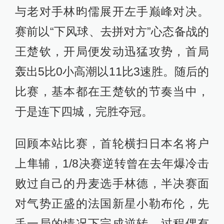
与老对手林昀儒展开左手巅峰对决。
赛前以“下风球、去拼对方”心态备战的
王楚钦，开局便发动迅猛攻势，首局
轰出5比0小高潮以11比3速胜。随后的
比赛，基本都在王楚钦的节奏当中，
于是连下四城，完胜夺冠。
回顾本站比赛，首轮横扫日本名将户
上隼辅，1/8决赛逆转曾在去年爆冷击
败过自己的丹麦选手林德，半决赛面
对气势正盛的法国新星小勒布伦，先
丢一局的情况下完成逆转。过程偶有