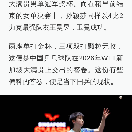
大满贯男单冠军奖杯。而在稍早前结
束的女单决赛中，孙颖莎同样以4比2
力克最强队友王曼昱，卫冕成功。
两座单打金杯，三项双打颗粒无收，
这便是中国乒乓球队在2026年WTT新
加坡大满贯上交出的答卷。这份有些
偏科的答卷，便是当下国乒的现状。