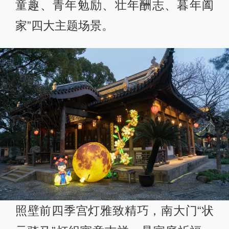
童趣、青年勉励、壮年酬志、暮年阖
家”四大主题场景。
照壁前四季宫灯雅致精巧，南大门“状