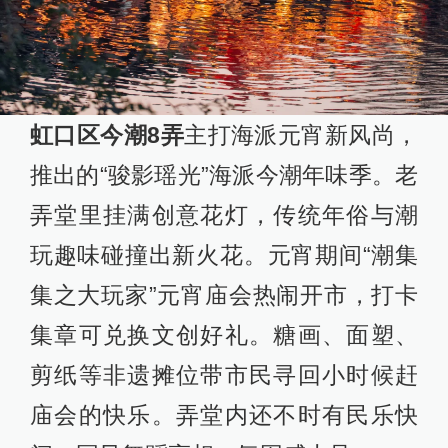
虹口区今潮8弄
主打海派元宵新风尚，
推出的“骏影瑶光”海派今潮年味季。老
弄堂里挂满创意花灯，传统年俗与潮
玩趣味碰撞出新火花。元宵期间“潮集
集之大玩家”元宵庙会热闹开市，打卡
集章可兑换文创好礼。糖画、面塑、
剪纸等非遗摊位带市民寻回小时候赶
庙会的快乐。弄堂内还不时有民乐快