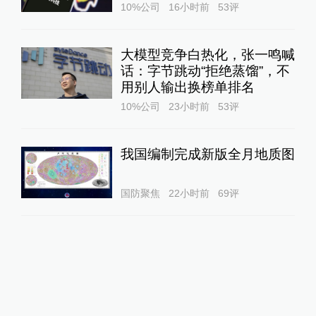
10%公司
16小时前
53
评
大模型竞争白热化，张一鸣喊
话：字节跳动“拒绝蒸馏”，不
用别人输出换榜单排名
10%公司
23小时前
53
评
我国编制完成新版全月地质图
国防聚焦
22小时前
69
评