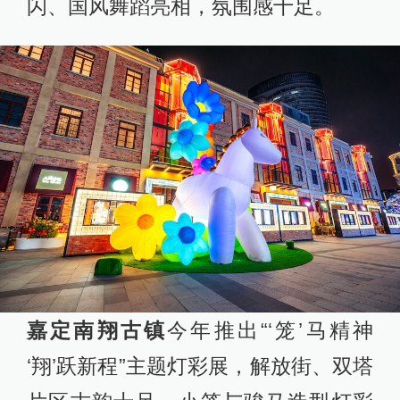
闪、国风舞蹈亮相，氛围感十足。
嘉定南翔古镇
今年推出“‘笼’马精神
‘翔’跃新程”主题灯彩展，解放街、双塔