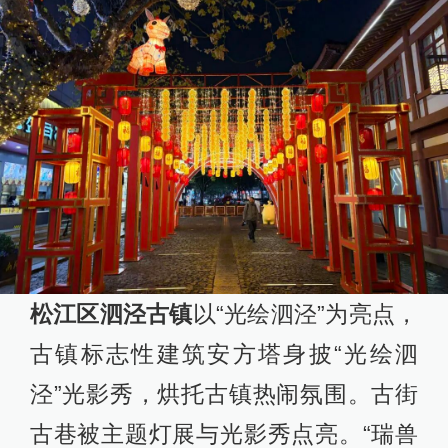
松江区泗泾古镇
以“光绘泗泾”为亮点，
古镇标志性建筑安方塔身披“光绘泗
泾”光影秀，烘托古镇热闹氛围。古街
古巷被主题灯展与光影秀点亮。“瑞兽