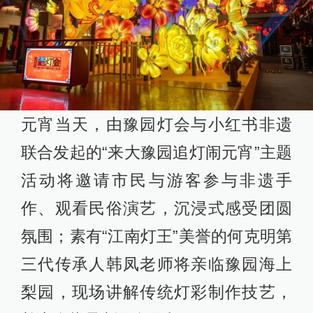
元宵当天，由豫园灯会与小红书非遗
联合发起的“来大豫园追灯闹元宵”主题
活动将邀请市民与游客参与非遗手
作、观看民俗演艺，沉浸式感受团圆
氛围；素有“江南灯王”美誉的何克明第
三代传承人韩凤老师将亲临豫园海上
梨园，现场讲解传统灯彩制作技艺，