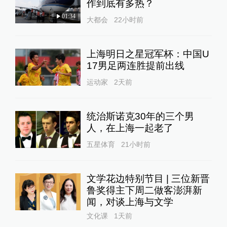
作到底有多热？
01:34
大都会
22小时前
上海明日之星冠军杯：中国U
17男足两连胜提前出线
运动家
2天前
统治斯诺克30年的三个男
人，在上海一起老了
五星体育
21小时前
文学花边特别节目 | 三位新晋
鲁奖得主下周二做客澎湃新
闻，对谈上海与文学
文化课
1天前