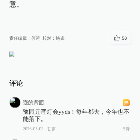
意。
责任编辑：
何涛
校对：
施鋆
58
评论
强的背面
豫园元宵灯会yyds！每年都去，今年也不
能落下。
2026-03-02
∙ 甘肃
5赞