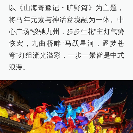
以《山海奇豫记・旷野篇》为主题，
将马年元素与神话意境融为一体。中
心广场“骏驰九州，步步生花”主灯气势
恢宏，九曲桥畔“马跃星河，逐梦苍
穹”灯组流光溢彩，一步一景皆是中式
浪漫。