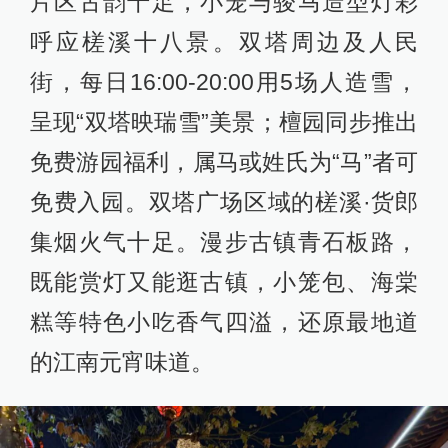
片区古韵十足，小笼与骏马造型灯彩
呼应槎溪十八景。双塔周边及人民
街，每日16:00-20:00用5场人造雪，
呈现“双塔映瑞雪”美景；檀园同步推出
免费游园福利，属马或姓氏为“马”者可
免费入园。双塔广场区域的槎溪·货郎
集烟火气十足。漫步古镇青石板路，
既能赏灯又能逛古镇，小笼包、海棠
糕等特色小吃香气四溢，还原最地道
的江南元宵味道。