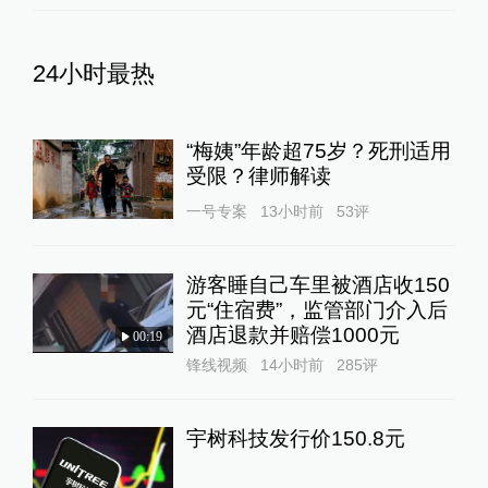
24小时最热
“梅姨”年龄超75岁？死刑适用
受限？律师解读
一号专案
13小时前
53
评
游客睡自己车里被酒店收150
元“住宿费”，监管部门介入后
酒店退款并赔偿1000元
00:19
锋线视频
14小时前
285
评
宇树科技发行价150.8元