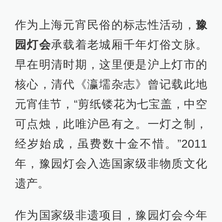
作为上海元宵民俗的标志性活动，
豫
园灯会
承载着老城厢千年灯俗文脉。
早在明清时期，这里便是沪上灯市的
核心，清代《瀛壖杂志》曾记载此地
元宵佳节，“剪纸镂花为七宝盖，中空
可点烛，此唯沪邑有之。一灯之制，
经岁始成，虽费数十金不惜。”2011
年，豫园灯会入选国家级非物质文化
遗产。
作为国家级非遗项目，豫园灯会今年