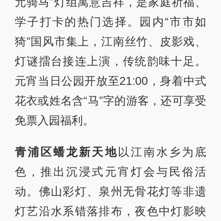
元骑马”灯组寓意吉祥，是家庭祈福、
学子打卡的热门选择。园内“市市如
猗”国风市集上，江南丝竹、皮影戏、
灯谜擂台接连上演，传统韵味十足。
元宵当日公园开放至21:00，身着中式
花衣或姓名含“马”字的游客，还可享受
免票入园福利。
青浦区蟠龙新天地
以江南水乡为底
色，推出沉浸式元宵灯会与民俗活
动。佛山彩灯、泉州无骨花灯等非遗
灯艺沿水系错落排布，夜色中灯影映