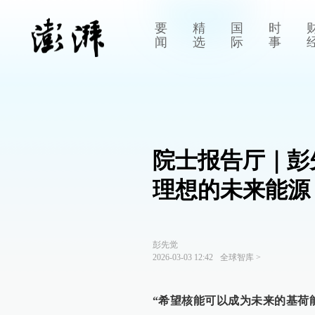
要
精
国
时
闻
选
际
事
院士报告厅｜彭
理想的未来能源
彭先觉
2026-03-03 12:42
全球智库
>
“希望核能可以成为未来的基荷