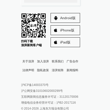
Android版
iPhone版
扫码下载
iPad版
澎湃新闻客户端
关于澎湃
加入澎湃
联系我们
广告合作
法律声明
隐私政策
澎湃矩阵
新闻报料
报料热线: 021-962866
澎湃新闻微博
沪ICP备14003370号
报料邮箱: news@thepaper.cn
澎湃新闻公众号
沪公网安备31010602000299号
澎湃新闻抖音号
互联网新闻信息服务许可证：31120170006
派生万物开放平台
增值电信业务经营许可证：沪B2-2017116
© 2014-
2026
上海东方报业有限公司
IP SHANGHAI