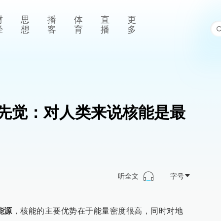
财
思
播
体
直
更
经
想
客
育
播
多
先觉：对人类来说核能是最
听全文
字号
能源
，核能的主要优势在于能量密度很高，同时对地