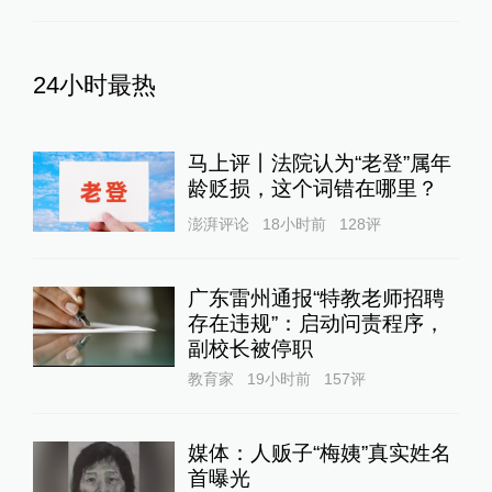
24小时最热
马上评丨法院认为“老登”属年
龄贬损，这个词错在哪里？
澎湃评论
18小时前
128
评
广东雷州通报“特教老师招聘
存在违规”：启动问责程序，
副校长被停职
教育家
19小时前
157
评
媒体：人贩子“梅姨”真实姓名
首曝光