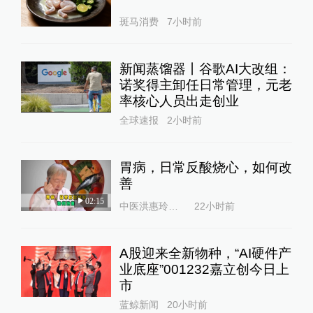
斑马消费
7小时前
新闻蒸馏器丨谷歌AI大改组：
诺奖得主卸任日常管理，元老
率核心人员出走创业
全球速报
2小时前
胃病，日常反酸烧心，如何改
善
02:15
中医洪惠玲大夫
22小时前
A股迎来全新物种，“AI硬件产
业底座”001232嘉立创今日上
市
蓝鲸新闻
20小时前