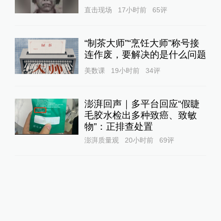
直击现场
17小时前
65
评
“制茶大师”“烹饪大师”称号接
连作废，要解决的是什么问题
美数课
19小时前
34
评
澎湃回声｜多平台回应“假睫
毛胶水检出多种致癌、致敏
物”：正排查处置
澎湃质量观
20小时前
69
评