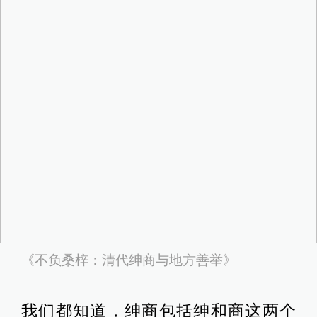
《不负桑梓：清代绅商与地方善举》
我们都知道，绅商包括绅和商这两个