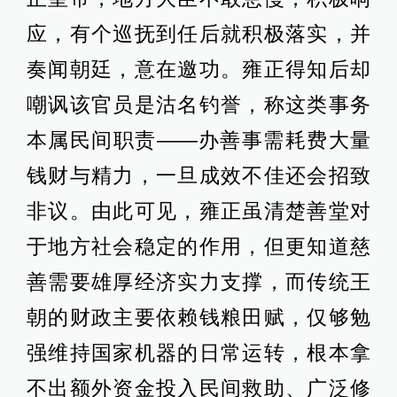
应，有个巡抚到任后就积极落实，并
奏闻朝廷，意在邀功。雍正得知后却
嘲讽该官员是沽名钓誉，称这类事务
本属民间职责——办善事需耗费大量
钱财与精力，一旦成效不佳还会招致
非议。由此可见，雍正虽清楚善堂对
于地方社会稳定的作用，但更知道慈
善需要雄厚经济实力支撑，而传统王
朝的财政主要依赖钱粮田赋，仅够勉
强维持国家机器的日常运转，根本拿
不出额外资金投入民间救助、广泛修