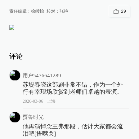
责任编辑：
徐崚怡
校对：
张艳
29
评论
用户5476641289
苏堤春晓这部剧非常不错，作为一个外
行有幸现场欣赏到老师们卓越的表演。
2026-03-06
∙ 上海
贾鲁时光
他再演悼念王弗那段，估计大家都会流
泪吧[捂嘴哭]