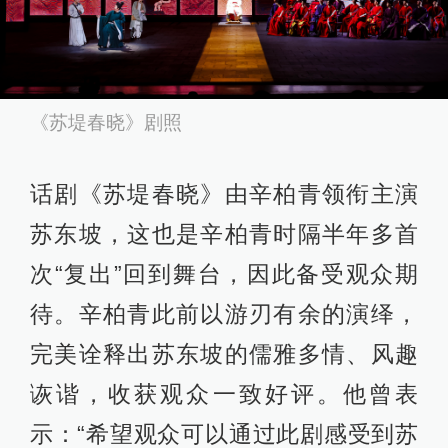
《苏堤春晓》剧照
话剧《苏堤春晓》由辛柏青领衔主演
苏东坡，这也是辛柏青时隔半年多首
次“复出”回到舞台，因此备受观众期
待。辛柏青此前以游刃有余的演绎，
完美诠释出苏东坡的儒雅多情、风趣
诙谐，收获观众一致好评。他曾表
示：“希望观众可以通过此剧感受到苏