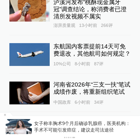
泸溪河发布“桃酥现金属牙
冠”调查结论，称消费者已澄
清所发视频不属实
澎湃质量观
13小时前
266
评
东航国内客票提前14天可免
费退改，其他航司如何规定？
10%公司
8小时前
87
评
河南省2026年“三支一扶”笔试
成绩作废，将重新组织笔试
中国政库
6小时前
34
评
扫描“主播”｜主播利用未成年
金舰
女子称丰胸术9个月后确诊乳腺癌，医美机构：
人喊网友“爸爸”博流量，“母女
手术不可能引发癌症，建议走司法途径
合拍”多账号被封禁
1