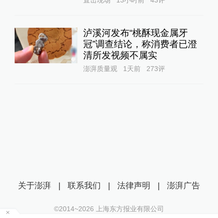
直击现场
13小时前
43
评
泸溪河发布“桃酥现金属牙
冠”调查结论，称消费者已澄
清所发视频不属实
澎湃质量观
1天前
273
评
关于澎湃
|
联系我们
|
法律声明
|
澎湃广告
©2014~
2026
上海东方报业有限公司