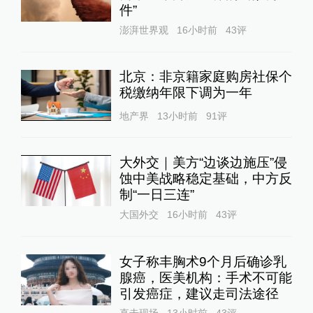
件”
澎湃世界观
16小时前
43
评
北京：非京籍家庭购房社保个
税缴纳年限下调为一年
地产界
13小时前
91
评
大外交｜美方“边谈边施压”侵
蚀中美战略稳定基础，中方反
制“一日三连”
大国外交
16小时前
43
评
女子称丰胸术9个月后确诊乳
腺癌，医美机构：手术不可能
引发癌症，建议走司法途径