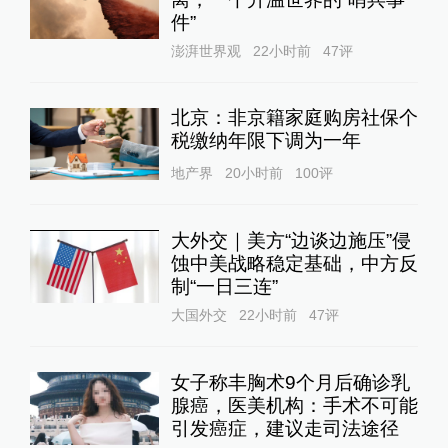
件”
澎湃世界观
22小时前
47
评
北京：非京籍家庭购房社保个
税缴纳年限下调为一年
地产界
20小时前
100
评
大外交｜美方“边谈边施压”侵
蚀中美战略稳定基础，中方反
制“一日三连”
大国外交
22小时前
47
评
女子称丰胸术9个月后确诊乳
腺癌，医美机构：手术不可能
引发癌症，建议走司法途径