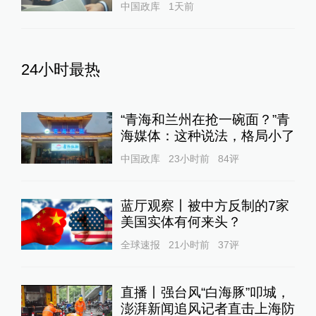
中国政库
1天前
24小时最热
“青海和兰州在抢一碗面？”青
海媒体：这种说法，格局小了
中国政库
23小时前
84
评
蓝厅观察丨被中方反制的7家
美国实体有何来头？
全球速报
21小时前
37
评
直播丨强台风“白海豚”叩城，
澎湃新闻追风记者直击上海防