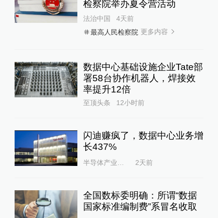
检察院举办夏令营活动
法治中国
4天前
更多内容
最高人民检察院
数据中心基础设施企业Tate部
署58台协作机器人，焊接效
率提升12倍
至顶头条
12小时前
闪迪赚疯了，数据中心业务增
长437%
半导体产业纵横
2天前
全国数标委明确：所谓“数据
国家标准编制费”系冒名收取