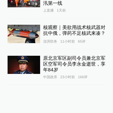
汛第一线
录像
上直播
1天前
核观察｜美欲用战术核武器对
抗中俄，弹药不足核武来凑？
澎湃防务
11小时前
65
评
原北京军区副司令员兼北京军
区空军司令员李永金逝世，享
年84岁
中国政库
23小时前
166
评