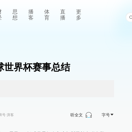
财
思
播
体
直
更
经
想
客
育
播
多
0板球世界杯赛事总结
听全文
字号
湃号·湃客