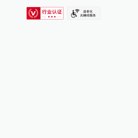
SIXTH TONE