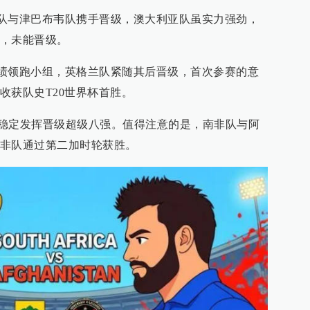
队与津巴布韦队携手晋级，澳大利亚队虽实力强劲，
，未能晋级。
绩领跑小组，英格兰队紧随其后晋级，首次参赛的意
收获队史T20世界杯首胜。
稳定发挥晋级超级八强。值得注意的是，南非队与阿
非队通过第二加时轮获胜。