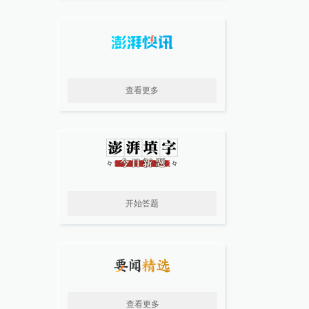
查看更多
开始答题
查看更多