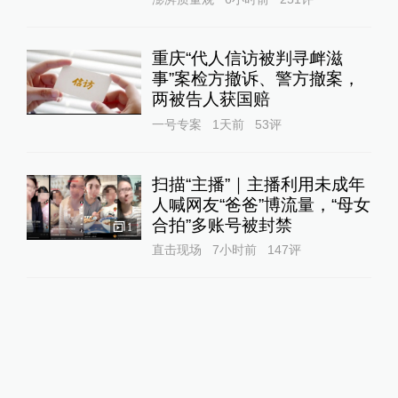
重庆“代人信访被判寻衅滋
事”案检方撤诉、警方撤案，
两被告人获国赔
一号专案
1天前
53
评
扫描“主播”｜主播利用未成年
人喊网友“爸爸”博流量，“母女
合拍”多账号被封禁
1
直击现场
7小时前
147
评