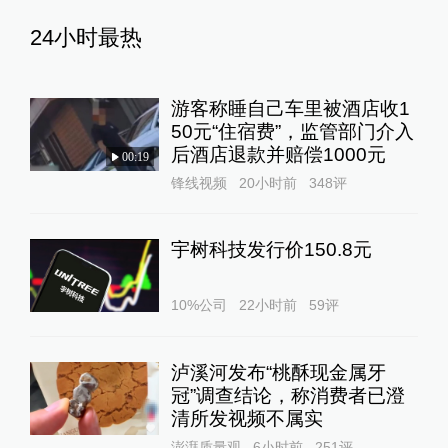
24小时最热
游客称睡自己车里被酒店收1
50元“住宿费”，监管部门介入
后酒店退款并赔偿1000元
00:19
锋线视频
20小时前
348
评
宇树科技发行价150.8元
10%公司
22小时前
59
评
泸溪河发布“桃酥现金属牙
冠”调查结论，称消费者已澄
清所发视频不属实
澎湃质量观
6小时前
251
评