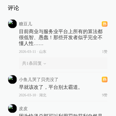
评论
糖豆儿
目前商业与服务业平台上所有的算法都
很低智、愚蠢！那些开发者似乎完全不
懂人性……
2026-03-11
∙ 山东
1赞
共
1
条回复
小鱼儿哭了贝壳没了
早就该改了，平台别太霸道。
2026-03-10
∙ 湖北
9赞
皮皮